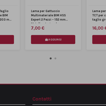
Taglio
Lama per Gattuccio
Lama per
e BIM
Multimateriale BIM HSS
TCT per 
– 203 mm
Expert 2 Pezzi – 152 mm
taglio g
Metallo e Legno da...
7,00 €
16,00 
AGGIUNGI
Contatti