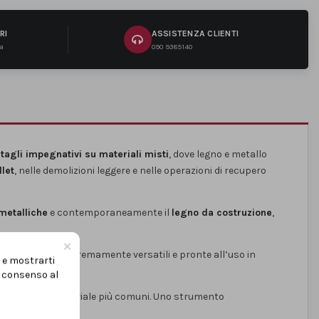
RI
ASSISTENZA CLIENTI
na
090 9385140
e
tagli impegnativi su materiali misti
, dove legno e metallo
let
, nelle demolizioni leggere e nelle operazioni di recupero
 metalliche
e contemporaneamente il
legno da costruzione
,
×
 queste lame estremamente versatili e pronte all’uso in
i e mostrarti
uo consenso al
razioni multimateriale più comuni. Uno strumento