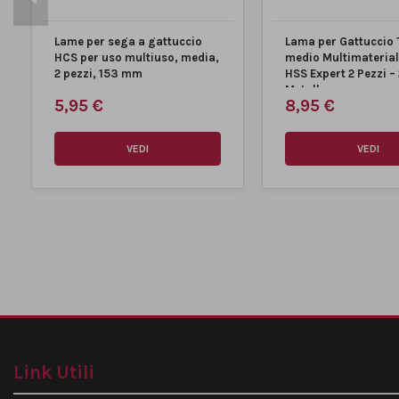
Lame per sega a gattuccio
Lama per Gattuccio 
HCS per uso multiuso, media,
medio Multimaterial
2 pezzi, 153 mm
HSS Expert 2 Pezzi 
Metallo...
5,95 €
8,95 €
VEDI
VEDI
Link Utili