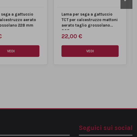
 sega a gattuccio
Lama per sega a gattuccio
calcestruzzo aerato
TCT per calcestruzzo mattoni
rossolano 228 mm
aerato taglio grossolano
305 mm
€
22,00 €
VEDI
VEDI
Seguici sui social