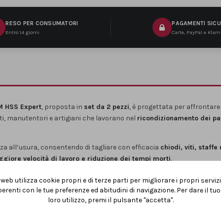
RESO PER CONSUMATORI
PAGAMENTI SICU
Entro 14 giorni
Carte, PayPal e Klar
IM HSS Expert
, proposta in
set da 2 pezzi
, è progettata per affrontar
ti, manutentori e artigiani che lavorano nel
ricondizionamento dei pal
nza all’usura, consentendo di tagliare con efficacia
chiodi, viti, staffe
giore velocità di lavoro e riduzione dei tempi morti
.
ità con la maggior parte dei gattucci presenti sul mercato, rendendo
web utilizza cookie propri e di terze parti per migliorare i propri serviz
erenti con le tue preferenze ed abitudini di navigazione. Per dare il t
loro utilizzo, premi il pulsante "accetta".
cerca
versatilità reale, lunga durata e prestazioni costanti
nelle lavo