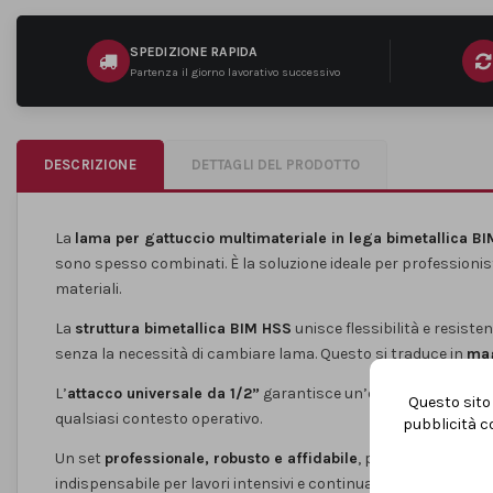
SPEDIZIONE RAPIDA
Partenza il giorno lavorativo successivo
DESCRIZIONE
DETTAGLI DEL PRODOTTO
La
lama per gattuccio multimateriale in lega bimetallica B
sono spesso combinati. È la soluzione ideale per professionis
materiali.
La
struttura bimetallica BIM HSS
unisce flessibilità e resiste
senza la necessità di cambiare lama. Questo si traduce in
mag
L’
attacco universale da 1/2”
garantisce un’elevata compatibil
Questo sito 
qualsiasi contesto operativo.
pubblicità co
Un set
professionale, robusto e affidabile
, pensato per chi 
indispensabile per lavori intensivi e continuativi.