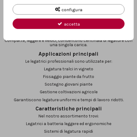
Le legatrici a batteria sono ideali per:
configura
Vigneti di medie e grandi dimensioni
Potatura stagionale
accetta
Legatura tralci e piante
Utilizzo continuativo
Compatte, leggere e veloci, consentono centinaia di legature con
una singola carica.
Applicazioni principali
Le legatrici professionali sono utilizzate per:
Legatura tralci in vigneto
Fissaggio piante da frutto
Sostegno giovani piante
Gestione coltivazioni agricole
Garantiscono legature uniformi e tempi di lavoro ridotti.
Caratteristiche principali
Nel nostro assortimento trovi:
Legatrici a batteria leggere ed ergonomiche
Sistemi di legatura rapidi