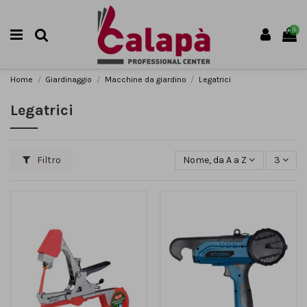
0
Home
Giardinaggio
Macchine da giardino
Legatrici
Legatrici
Filtro
Nome, da A a Z
3