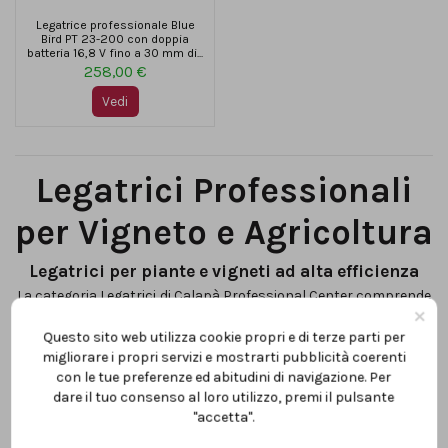
Legatrice professionale Blue
Bird PT 23-200 con doppia
batteria 16,8 V fino a 30 mm di...
258,00 €
Vedi
Legatrici Professionali
per Vigneto e Agricoltura
Legatrici per piante e vigneti ad alta efficienza
La categoria
Legatrici
di Calapà Professional Center comprende
×
una selezione di legatrici professionali progettate per facilitare
la legatura di tralci, rami e piante in vigneti, frutteti e coltivazioni
Questo sito web utilizza cookie propri e di terze parti per
agricole.
migliorare i propri servizi e mostrarti pubblicità coerenti
Le legatrici permettono di aumentare la velocità di lavoro e
ridurre lo sforzo manuale rispetto ai metodi tradizionali.
con le tue preferenze ed abitudini di navigazione. Per
dare il tuo consenso al loro utilizzo, premi il pulsante
Uno strumento semplice, ma che cambia la produttività.
"accetta".
Legatrici a batteria per utilizzo intensivo