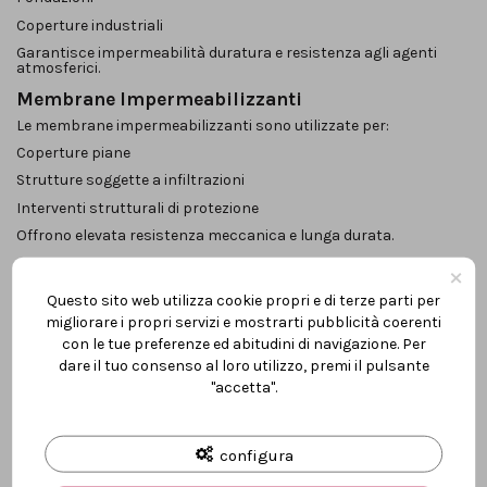
Coperture industriali
Garantisce impermeabilità duratura e resistenza agli agenti
atmosferici.
Membrane Impermeabilizzanti
Le membrane impermeabilizzanti sono utilizzate per:
Coperture piane
Strutture soggette a infiltrazioni
Interventi strutturali di protezione
Offrono elevata resistenza meccanica e lunga durata.
Guaine per Terrazzi e Balconi
×
Le superfici esterne sono particolarmente esposte a pioggia e
Questo sito web utilizza cookie propri e di terze parti per
sbalzi termici.
migliorare i propri servizi e mostrarti pubblicità coerenti
Proponiamo prodotti specifici per:
con le tue preferenze ed abitudini di navigazione. Per
Impermeabilizzazione terrazzi
dare il tuo consenso al loro utilizzo, premi il pulsante
"accetta".
Protezione balconi
Ripristino superfici deteriorate
La scelta del sistema corretto previene crepe e infiltrazioni.
configura
Ciclo di Applicazione Guaina