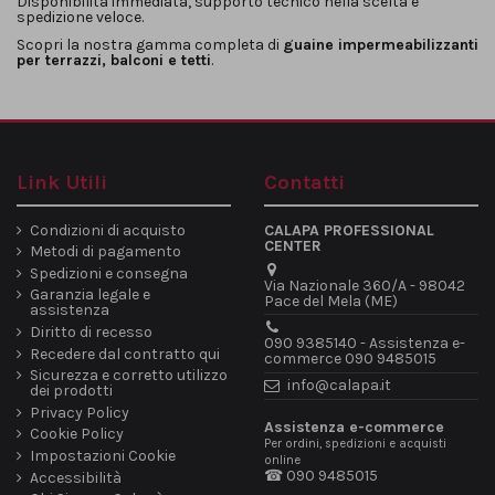
Disponibilità immediata, supporto tecnico nella scelta e
spedizione veloce.
Scopri la nostra gamma completa di
guaine impermeabilizzanti
per terrazzi, balconi e tetti
.
Link Utili
Contatti
Condizioni di acquisto
CALAPA PROFESSIONAL
CENTER
Metodi di pagamento
Spedizioni e consegna
Via Nazionale 360/A - 98042
Garanzia legale e
Pace del Mela (ME)
assistenza
Diritto di recesso
090 9385140 - Assistenza e-
Recedere dal contratto qui
commerce 090 9485015
Sicurezza e corretto utilizzo
info@calapa.it
dei prodotti
Privacy Policy
Assistenza e-commerce
Cookie Policy
Per ordini, spedizioni e acquisti
Impostazioni Cookie
online
☎ 090 9485015
Accessibilità