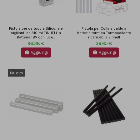
Pistola per cartuccia Silicone e
Pistola per Colla a caldo a
sigillanti da 310 ml EINHELL a
batteria termica Termocollante
Batteria 18V con luce...
ricaricabile Einhell
96,38 €
36,65 €
Aggiungi
Aggiungi
Nuovo