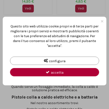
14,95 €
4,85 €
Vedi
Vedi
×
Questo sito web utilizza cookie propri e di terze parti per
Pistole Colla a Caldo
migliorare i propri servizi e mostrarti pubblicità coerenti
con le tue preferenze ed abitudini di navigazione. Per
Professionali
dare il tuo consenso al loro utilizzo, premi il pulsante
"accetta".
Pistole per colla a caldo per fissaggi rapidi e
precisi
La categoria
Pistole Colla a Caldo
di Calapà Professional Center
configura
comprende una selezione di pistole termocolla progettate per
applicazioni rapide e precise su legno, plastica, metallo leggero
e materiali compositi.
accetta
Strumenti indispensabili per installazioni leggere, riparazioni,
allestimenti e lavorazioni tecniche.
Quando serve un fissaggio immediato, la colla a caldo è
soluzione pratica ed efficace.
Pistole colla a caldo elettriche e a batteria
Nel nostro assortimento trovi: