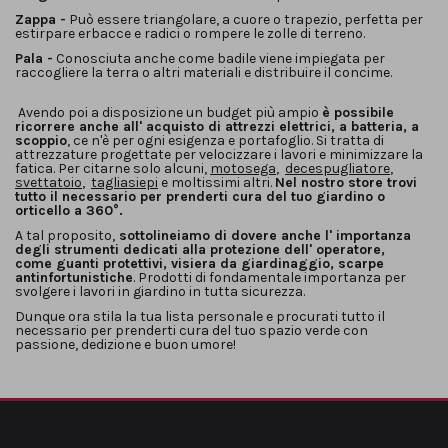
Zappa -
Può essere triangolare, a cuore o trapezio, perfetta per
estirpare erbacce e radici o rompere le zolle di terreno.
Pala -
Conosciuta anche come badile viene impiegata per
raccogliere la terra o altri materiali e distribuire il concime.
Avendo poi a disposizione un budget più ampio
è possibile
ricorrere anche all' acquisto di attrezzi elettrici, a batteria, a
scoppio
, ce n'è per ogni esigenza e portafoglio. Si tratta di
attrezzature progettate per velocizzare i lavori e minimizzare la
fatica. Per citarne solo alcuni,
motosega
,
decespugliatore
,
svettatoio
,
tagliasiepi
e moltissimi altri.
Nel nostro store trovi
tutto il necessario per prenderti cura del tuo giardino o
orticello a 360°.
A tal proposito,
sottolineiamo di dovere anche l' importanza
degli strumenti dedicati alla protezione dell' operatore,
come guanti protettivi, visiera da giardinaggio, scarpe
antinfortunistiche
. Prodotti di fondamentale importanza per
svolgere i lavori in giardino in tutta sicurezza.
Dunque ora stila la tua lista personale e procurati tutto il
necessario per prenderti cura del tuo spazio verde con
passione, dedizione e buon umore!