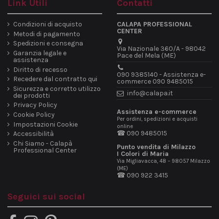
Link Utili
Contatti
Condizioni di acquisto
CALAPA PROFESSIONAL
CENTER
Metodi di pagamento
Spedizioni e consegna
Via Nazionale 360/A - 98042
Garanzia legale e
Pace del Mela (ME)
assistenza
Diritto di recesso
090 9385140 - Assistenza e-
Recedere dal contratto qui
commerce 090 9485015
Sicurezza e corretto utilizzo
info@calapa.it
dei prodotti
Privacy Policy
Assistenza e-commerce
Cookie Policy
Per ordini, spedizioni e acquisti
Impostazioni Cookie
online
☎ 090 9485015
Accessibilità
Chi Siamo - Calapà
Punto vendita di Milazzo
Professional Center
I Colori di Maria
Via Migliavacca, 48 – 98057 Milazzo
(ME)
☎ 090 922 3415
Seguici sui social