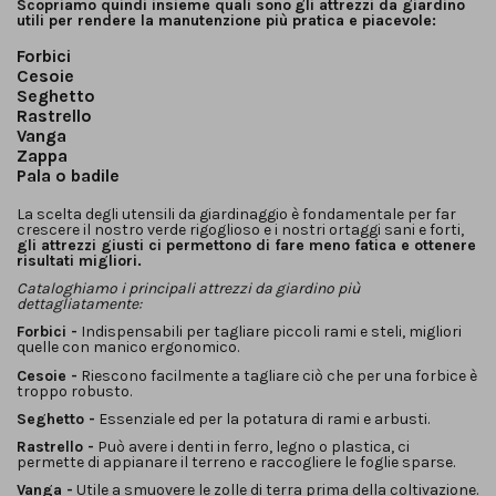
Scopriamo quindi insieme quali sono
gli attrezzi da giardino
utili per rendere la manutenzione più pratica e
piacevole:
Forbici
Cesoie
Seghetto
Rastrello
Vanga
Zappa
Pala o badile
La scelta degli utensili da giardinaggio è fondamentale per far
crescere il nostro verde rigoglioso e i nostri ortaggi sani e forti,
gli attrezzi giusti ci permettono di fare meno fatica e ottenere
risultati migliori.
Cataloghiamo i principali attrezzi da giardino più
dettagliatamente:
Forbici -
Indispensabili per tagliare piccoli rami e steli, migliori
quelle con manico ergonomico.
Cesoie -
Riescono facilmente a tagliare ciò che per una forbice è
troppo robusto.
Seghetto -
Essenziale ed per la potatura di rami e arbusti.
Rastrello -
Può avere i denti in ferro, legno o plastica, ci
permette di appianare il terreno e raccogliere le foglie sparse.
Vanga -
Utile a smuovere le zolle di terra prima della coltivazione.