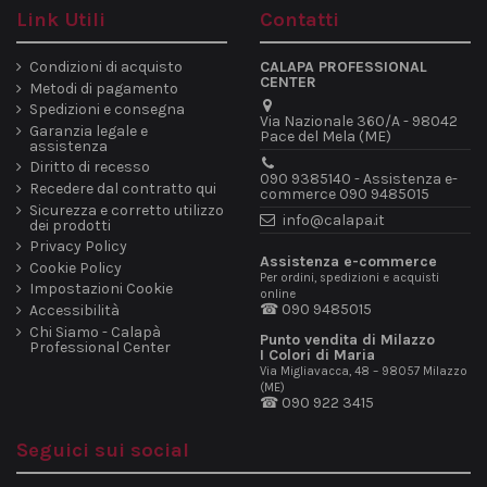
Link Utili
Contatti
Condizioni di acquisto
CALAPA PROFESSIONAL
CENTER
Metodi di pagamento
Spedizioni e consegna
Via Nazionale 360/A - 98042
Garanzia legale e
Pace del Mela (ME)
assistenza
Diritto di recesso
090 9385140 - Assistenza e-
Recedere dal contratto qui
commerce 090 9485015
Sicurezza e corretto utilizzo
info@calapa.it
dei prodotti
Privacy Policy
Assistenza e-commerce
Cookie Policy
Per ordini, spedizioni e acquisti
Impostazioni Cookie
online
☎ 090 9485015
Accessibilità
Chi Siamo - Calapà
Punto vendita di Milazzo
Professional Center
I Colori di Maria
Via Migliavacca, 48 – 98057 Milazzo
(ME)
☎ 090 922 3415
Seguici sui social