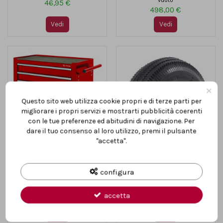
46,95 €
498,00 €
Vedi
Vedi
×
Questo sito web utilizza cookie propri e di terze parti per
migliorare i propri servizi e mostrarti pubblicità coerenti
con le tue preferenze ed abitudini di navigazione. Per
dare il tuo consenso al loro utilizzo, premi il pulsante
"accetta".
configura
Cassettiera a carrello per
Ruota gonfiabile in gomma per
utensili da officina 4 cassetti
carrello porta pacchi
portata 75 kg Einhell
antiforatura con camera d'aria...
accetta
188,00 €
14,95 €
Vedi
Vedi