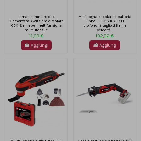
Lama ad immersione
Mini segha circolare a batteria
Diamantata KWB Semicircolare
Einhell TE-CS 18/89 Li
65X12 mm per multifunzione
profondità taglio 28 mm
multiutensile
velocità...
11,00 €
102,92 €
Aggiungi
Aggiungi
Multifunzione a filo Einhell TE
Sega a gattuccio a batteria 18V