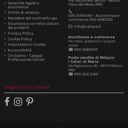
Via Nazionale 360/A - 98042
Garanzia legale e
Pace del Mela (ME)
assistenza
Diritto di recesso
090 9385140 - Assistenza e-
Recedere dal contratto qui
commerce 090 9485015
Sicurezza e corretto utilizzo
info@calapa.it
dei prodotti
Privacy Policy
Assistenza e-commerce
Cookie Policy
Per ordini, spedizioni e acquisti
Impostazioni Cookie
online
☎ 090 9485015
Accessibilità
Chi Siamo - Calapà
Punto vendita di Milazzo
Professional Center
I Colori di Maria
Via Migliavacca, 48 – 98057 Milazzo
(ME)
☎ 090 922 3415
Seguici sui social