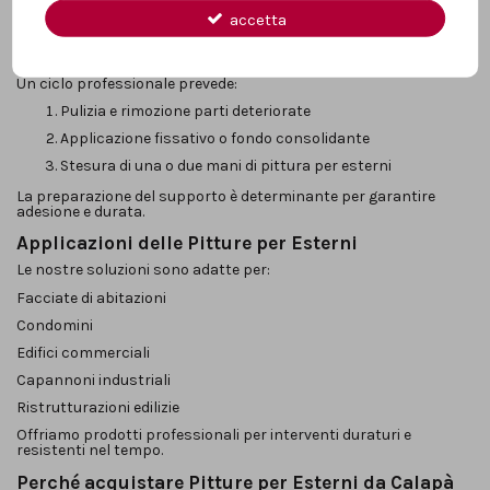
accetta
Migliorano la durabilità dell’intonaco.
Preparazione e Ciclo di Applicazione
Un ciclo professionale prevede:
Pulizia e rimozione parti deteriorate
Applicazione fissativo o fondo consolidante
Stesura di una o due mani di pittura per esterni
La preparazione del supporto è determinante per garantire
adesione e durata.
Applicazioni delle Pitture per Esterni
Le nostre soluzioni sono adatte per:
Facciate di abitazioni
Condomini
Edifici commerciali
Capannoni industriali
Ristrutturazioni edilizie
Offriamo prodotti professionali per interventi duraturi e
resistenti nel tempo.
Perché acquistare Pitture per Esterni da Calapà