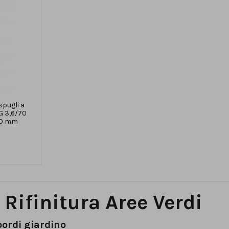
spugli a
G 3,6/70
70 mm
 Rifinitura Aree Verdi
 bordi giardino