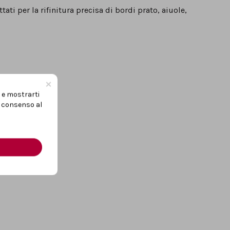
ti per la rifinitura precisa di bordi prato, aiuole,
×
i e mostrarti
uo consenso al