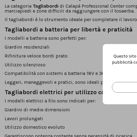
La categoria
Tagliabordi
di Calapà Professional Center compre
marciapiedi e zone difficili da raggiungere con il tosaerba.
Il tagliabordi è lo strumento ideale per completare il lavoro
Tagliabordi a batteria per libertà e praticità
I modelli a batteria sono perfetti per:
Giardini residenziali
Rifinitura veloce bordi prato
Questo sito 
pubblicità co
Utilizzo silenzioso
Compatibilità con sistemi a batteria 18V e 36V
Leggeri, maneggevoli e pratici, sono ideali per manutenzio
Tagliabordi elettrici per utilizzo continuo
I modelli elettrici a filo sono indicati per:
Giardini di medie dimensioni
Lavori prolungati
Utilizzo domestico evoluto
Garantiscono potenza costante senza necessità di ricarica.