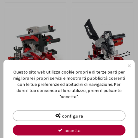
×
Questo sito web utilizza cookie propri e di terze parti per
migliorare i propri servizi e mostrarti pubblicità coerenti
con le tue preferenze ed abitudini di navigazione. Per
Troncatrice per legno con piano
Troncatrice per legno laminati e
dare il tuo consenso al loro utilizzo, premi il pulsante
superiore Einhell Te ms 216
plastiche Einhell Potenza
"accetta".
circolare da banco 1500W
1600W 0-45° lama Ø250 x 30...
269,95 €
163,19 €
Vedi
Vedi
configura
accetta