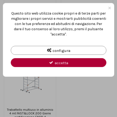
×
Scala telescopica
Scala Telescopica
multifunzione GIGANTISSIMA in
multifunzione Media in
Questo sito web utilizza cookie propri e di terze parti per
alluminio Gierre 6+6 pioli AL060
alluminio 4+4 pioli Gierre
peppina AL020
migliorare i propri servizi e mostrarti pubblicità coerenti
285,00 €
179,00 €
con le tue preferenze ed abitudini di navigazione. Per
dare il tuo consenso al loro utilizzo, premi il pulsante
Vedi
Vedi
"accetta".
configura
accetta
Trabattello multiuso in alluminio
4 mt FAST&LOCK 200 Gierre
certificazione EN131-4