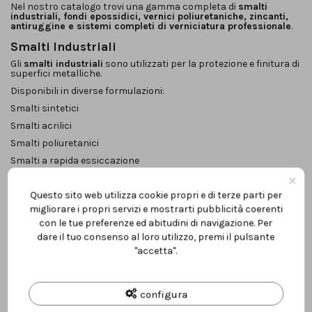
Nel nostro catalogo trovi una gamma completa di
smalti
industriali, fondi epossidici, vernici poliuretaniche, zincanti,
antiruggine e sistemi completi di verniciatura professionale
.
Smalti Industriali
Gli
smalti industriali
sono utilizzati per la protezione e finitura di
superfici metalliche.
Disponibili in diverse formulazioni:
Smalti sintetici
Smalti acrilici
Smalti poliuretanici
Smalti a rapida essiccazione
×
Garantiscono copertura uniforme, resistenza agli urti e stabilità
nel tempo.
Questo sito web utilizza cookie propri e di terze parti per
Fondi Epossidici e Primer Anticorrosione
migliorare i propri servizi e mostrarti pubblicità coerenti
con le tue preferenze ed abitudini di navigazione. Per
Il fondo è la base della protezione industriale.
dare il tuo consenso al loro utilizzo, premi il pulsante
Proponiamo:
"accetta".
Fondi epossidici bicomponenti
Primer anticorrosione
configura
Antiruggine professionali