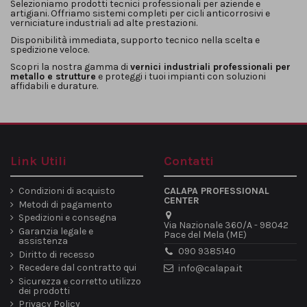
Selezioniamo prodotti tecnici professionali per aziende e
artigiani. Offriamo sistemi completi per cicli anticorrosivi e
verniciature industriali ad alte prestazioni.
Disponibilità immediata, supporto tecnico nella scelta e
spedizione veloce.
Scopri la nostra gamma di
vernici industriali professionali per
metallo e strutture
e proteggi i tuoi impianti con soluzioni
affidabili e durature.
Link Utili
Contatti
Condizioni di acquisto
CALAPA PROFESSIONAL
CENTER
Metodi di pagamento
Spedizioni e consegna
Via Nazionale 360/A - 98042
Garanzia legale e
Pace del Mela (ME)
assistenza
090 9385140
Diritto di recesso
Recedere dal contratto qui
info@calapa.it
Sicurezza e corretto utilizzo
dei prodotti
Privacy Policy