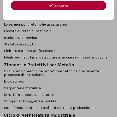
Fondi per acciaio e metallo zincato
accetta
I fondi epossidici offrono eccellente adesione e protezione
contro ossidazione e agenti chimici.
Vernici Poliuretaniche Industriali
Le
vernici poliuretaniche
assicurano:
Elevata durezza superficiale
Resistenza chimica
Stabilità ai raggi UV
Finitura estetica professionale
Ideali per macchinari, strutture in acciaio e impianti industriali.
Zincanti e Protettivi per Metallo
Gli zincanti creano una protezione catodica che rallenta il
processo di corrosione.
Indicati per:
Carpenteria metallica
Strutture esposte all’esterno
Componenti soggetti a umidità
Sono fondamentali nei cicli anticorrosivi professionali.
Ciclo di Verniciatura Industriale