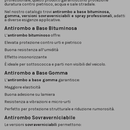
professionale, questi prodotti garantiscono protezione
duratura contro pietrisco, acqua e sale stradale.
Nel nostro catalogo trovi
antirombo a base bituminosa,
gomma, versioni sovraverniciabili e spray professionali
, adatti
a diverse esigenze applicative.
Antirombo a Base Bituminosa
L’
antirombo bituminoso
offre:
Elevata protezione contro urti e pietrisco
Buona resistenza all’umidità
Effetto insonorizzante
È ideale per sottoscocca e parti non visibili del veicolo.
Antirombo a Base Gomma
L’
antirombo a base gomma
garantisce:
Maggiore elasticità
Buona adesione su lamiera
Resistenza a vibrazioni e micro-urti
Perfetto per protezione strutturale e riduzione rumorosità.
Antirombo Sovraverniciabile
Le versioni
sovraverniciabili
permettono: