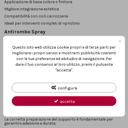
Applicazione di base colore o finitura
Migliore integrazione estetica
Compatibilità con cicli carrozzeria
Ideali per interventi completi di ripristino.
Antirombo Spray
Gli
antirombo spray
sono pratici per:
×
Ritocchi localizzati
Questo sito web utilizza cookie propri e di terze parti per
migliorare i propri servizi e mostrarti pubblicità coerenti
Zone difficili da raggiungere
con le tue preferenze ed abitudini di navigazione. Per
Interventi rapidi
dare il tuo consenso al loro utilizzo, premi il pulsante
Garantiscono facilità di applicazione e buona copertura.
"accetta".
Ciclo di Applicazione Antirombo
Un’applicazione professionale prevede:
configura
Pulizia e sgrassaggio del sottoscocca
Eventuale applicazione di primer anticorrosione
accetta
Stesura dell’antirombo con pistola o spray
Eventuale sovraverniciatura
La corretta preparazione del supporto è fondamentale per
garantire adesione e durata.