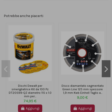
Potrebbe anche piacerti
Dischi Dewalt per
Disco diamantato segmentato
smerigliatrice Kit da 100 Pz
Green Line 125 mm spessore
DT20599-QZ diametro 115 x 1.0
1,9 mm Kwb Einhell Taglio a...
mm per...
9,00 €
74,95 €
Aggiungi
Aggiungi