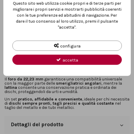
Questo sito web utilizza cookie propri e di terze parti per
Descrizione
migliorare i propri servizi e mostrarti pubblicità coerenti
con le tue preferenze ed abitudini di navigazione. Per
dare il tuo consenso al loro utilizzo, premi il pulsante
Il
set di dischi da taglio per metallo linea Classic
, proposto in
lattina da 10 pezzi
, è la soluzione ideale per chi cerca
qualità
"accetta".
costante, convenienza e affidabilità
nelle operazioni di taglio
quotidiane. Progettati per il
taglio di metallo e tubi metallici
,
questi dischi garantiscono
risultati puliti e precisi
anche
durante utilizzi frequenti.
configura
Realizzati con
materiale abrasivo di alta qualità
, assicurano
una buona velocità di taglio e una durata adeguata per
lavorazioni standard in officina, cantiere e manutenzione. La
accetta
composizione
priva di Ferro, Zolfo e Cloro
riduce il rischio di
contaminazioni e fenomeni di corrosione sul materiale lavorato,
rendendoli adatti anche ad applicazioni professionali.
Il
foro da 22,23 mm
garantisce una compatibilità universale
con la maggior parte delle
smerigliatrici angolari
, mentre la
lattina
consente una conservazione pratica e ordinata dei
dischi, proteggendoli da urti e umidità.
Un set
pratico, affidabile e conveniente
, ideale per chi necessita
di
dischi sempre pronti, tagli precisi e qualità costante
nel
taglio del metallo e dei tubi metallici.
Dettagli del prodotto