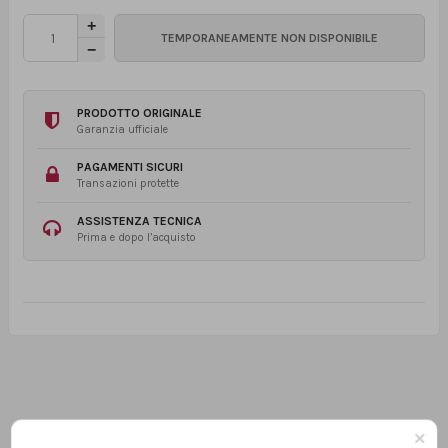
PRODOTTO ORIGINALE
Garanzia ufficiale
PAGAMENTI SICURI
Transazioni protette
ASSISTENZA TECNICA
Prima e dopo l’acquisto
×