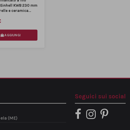
mantato a filo
 Einhell KWB 230 mm
relle e ceramica
€
AGGIUNGI
Seguici sui social
ela (ME)