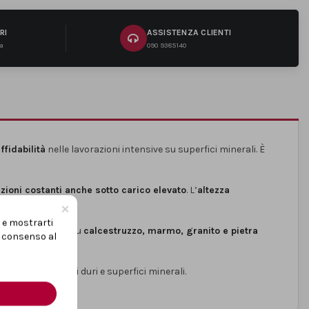
RI
ASSISTENZA CLIENTI
na
090 9385140
fidabilità
nelle lavorazioni intensive su superfici minerali. È
zioni costanti anche sotto carico elevato
. L’
altezza
×
a controllata.
i e mostrarti
sultando efficace su
calcestruzzo, marmo, granito e pietra
uo consenso al
zioni su materiali duri e superfici minerali.