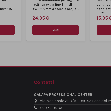
urbo
Disco diamantato per taglio e
Disco Dia
rettifica extra fino Einhell
continuo
 Kwb 115
KWB 115 mm a secco e acqua...
per piast
m
taglio a...
24,95 €
15,95 
I
VEDI
Contatti
CALAPA PROFESSIONAL CENTER
Via Nazionale 360/A - 98042 Pace del M
090 9385140