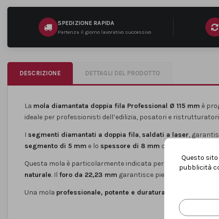
SPEDIZIONE RAPIDA
Partenza il giorno lavorativo successivo
DESCRIZIONE
DETTAGLI DEL PRODOTTO
La
mola diamantata doppia fila Professional Ø 115 mm
è prog
ideale per professionisti dell’edilizia, posatori e ristrutturato
I
segmenti diamantati a doppia fila
,
saldati a laser
, garanti
segmento di 5 mm
e lo
spessore di 8 mm
contribuiscono a
Questo sito 
Questa mola è particolarmente indicata per
spianatura, rimoz
pubblicità co
naturale
. Il
foro da 22,23 mm
garantisce piena compatibilità 
Una mola
professionale, potente e duratura
, pensata per ch