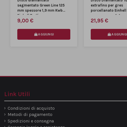
Disco diamantato
Disco Diamantato T
segmentato Green Line 125
extrafino per gres
mm spessore 1,9 mm Kwb
porcellanato Einhell
Einhell Taglio a...
mm spessore 1,4 m
9,00 €
21,95 €
AGGIUNGI
AGGIUNG
Link Utili
Condizioni di acquisto
Metodi di pagamento
Spedizioni e consegna