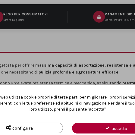
RESO PER CONSUMATORI
PAGAMENTI SICU
Entro 14 giorni
Carte, PayPal e Klar
ettata per offrire
massima capacità di asportazione, resistenza e af
ri che necessitano di
pulizia profonda e sgrossatura efficace
.
scono un’elevata resistenza termica e meccanica, assicurando
presta
 una
lunga durata operativa
e a un’azione di lavorazione aggressiva m
web utilizza cookie propri e di terze parti per migliorare i propri serviz
ione di irregolarità, residui di colla, malta e strati superficiali
, ri
erenti con le tue preferenze ed abitudini di navigazione. Per dare il t
con le principali
smerigliatrici angolari
.
loro utilizzo, premi il pulsante "accetta".
i cerca
asportazione rapida, controllo e risultati affidabili
nelle lavora
configura
accetta