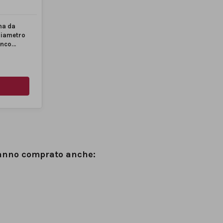
na da
diametro
anco
hanno comprato anche: