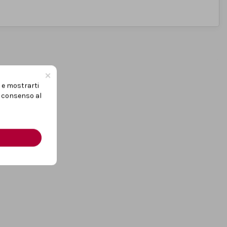
×
i e mostrarti
uo consenso al