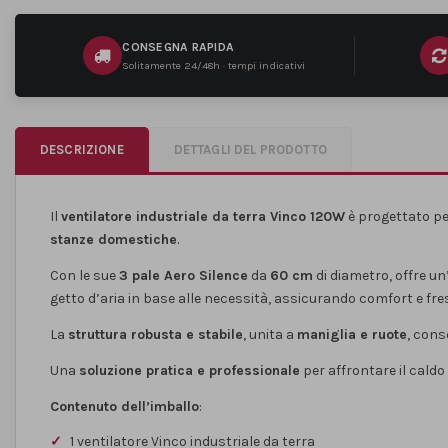
CONSEGNA RAPIDA
Solitamente 24/48h · tempi indicativi
DESCRIZIONE
DETTAGLI DEL PRODOTTO
Il
ventilatore industriale da terra Vinco 120W
è progettato pe
stanze domestiche
.
Con le sue
3 pale Aero Silence
da
60 cm
di diametro, offre u
getto d’aria in base alle necessità, assicurando comfort e fre
La
struttura robusta e stabile
, unita a
maniglia e ruote
, cons
Una
soluzione pratica e professionale
per affrontare il caldo
Contenuto dell’imballo
:
1 ventilatore Vinco industriale da terra