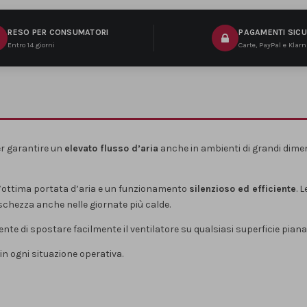
RESO PER CONSUMATORI
PAGAMENTI SICU
Entro 14 giorni
Carte, PayPal e Klar
r garantire un
elevato flusso d’aria
anche in ambienti di grandi dime
n’ottima portata d’aria e un funzionamento
silenzioso ed efficiente
. 
schezza anche nelle giornate più calde.
ente di spostare facilmente il ventilatore su qualsiasi superficie piana
 in ogni situazione operativa.