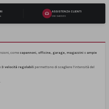
RI
ASSISTENZA CLIENTI
na
090 9485015
nsioni, come
capannoni, officine, garage, magazzini
o
ampie
Le
3 velocità regolabili
permettono di scegliere l’intensità del
.