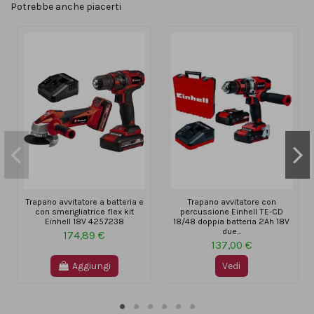
Potrebbe anche piacerti
Trapano avvitatore a batteria e
Trapano avvitatore con
con smerigliatrice flex kit
percussione Einhell TE-CD
Einhell 18V 4257238
18/48 doppia batteria 2Ah 18V
due...
174,89 €
137,00 €
Aggiungi
Vedi