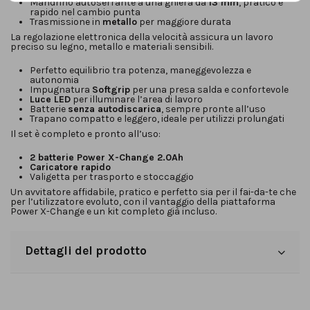
Mandrino autoserrante a una ghiera da
13 mm
, pratico e
rapido nel cambio punta
Trasmissione in
metallo
per maggiore durata
La regolazione elettronica della velocità assicura un lavoro
preciso su legno, metallo e materiali sensibili.
Perfetto equilibrio tra potenza, maneggevolezza e
autonomia
Impugnatura
Softgrip
per una presa salda e confortevole
Luce LED
per illuminare l’area di lavoro
Batterie
senza autodiscarica
, sempre pronte all’uso
Trapano compatto e leggero, ideale per utilizzi prolungati
Il set è completo e pronto all’uso:
2 batterie Power X-Change 2.0Ah
Caricatore rapido
Valigetta per trasporto e stoccaggio
Un avvitatore affidabile, pratico e perfetto sia per il fai-da-te che
per l’utilizzatore evoluto, con il vantaggio della piattaforma
Power X-Change e un kit completo già incluso.
Dettagli del prodotto