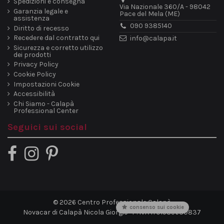
Spedizioni e consegna
Via Nazionale 360/A - 98042
Garanzia legale e
Pace del Mela (ME)
assistenza
090 9385140
Diritto di recesso
Recedere dal contratto qui
info@calapa.it
Sicurezza e corretto utilizzo
dei prodotti
Privacy Policy
Cookie Policy
Impostazioni Cookie
Accessibilità
Chi Siamo - Calapà
Professional Center
Seguici sui social
© 2026 Centro Professionale Calapà
consenso sui cookie
Novacar di Calapà Nicola Giorgio · P. IVA IT01985630837