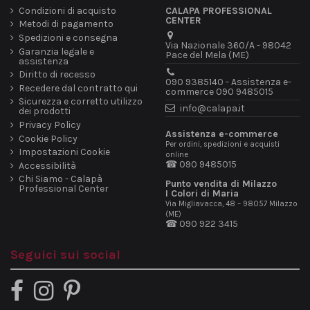
Condizioni di acquisto
CALAPA PROFESSIONAL
CENTER
Metodi di pagamento
Spedizioni e consegna
Via Nazionale 360/A - 98042
Garanzia legale e
Pace del Mela (ME)
assistenza
Diritto di recesso
090 9385140 - Assistenza e-
Recedere dal contratto qui
commerce 090 9485015
Sicurezza e corretto utilizzo
info@calapa.it
dei prodotti
Privacy Policy
Assistenza e-commerce
Cookie Policy
Per ordini, spedizioni e acquisti
Impostazioni Cookie
online
☎ 090 9485015
Accessibilità
Chi Siamo - Calapà
Punto vendita di Milazzo
Professional Center
I Colori di Maria
Via Migliavacca, 48 – 98057 Milazzo
(ME)
☎ 090 922 3415
Seguici sui social