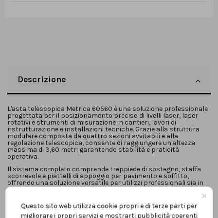
Descrizione
L'asta telescopica Metrica 60560 è una soluzione professionale
progettata per il posizionamento preciso di livelli laser, laser
rotativi e strumenti di misurazione in cantieri, lavori di
ristrutturazione e installazioni tecniche. Grazie alla struttura
modulare composta da quattro sezioni avvitabili e alla
regolazione telescopica, consente di raggiungere un'altezza
massima di 3,60 metri garantendo stabilità e praticità
operativa.
Il sistema completo comprende treppiede di sostegno, staffa
scorrevole e piattelli di appoggio per pavimento e soffitto,
offrendo una soluzione versatile per utilizzi professionali sia in
ambienti interni sia durante lavori di installazione.
×
Marca: Metrica
Questo sito web utilizza cookie propri e di terze parti per
Modello:
60560
migliorare i propri servizi e mostrarti pubblicità coerenti