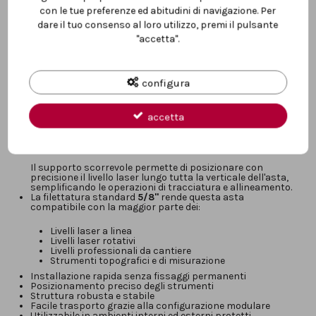
Altezza massima:
3,60 m
con le tue preferenze ed abitudini di navigazione. Per
Struttura:
4 sezioni avvitabili
Regolazione telescopica dell'altezza
dare il tuo consenso al loro utilizzo, premi il pulsante
Sistema di bloccaggio a ghiera
"accetta".
Piano di appoggio scorrevole verticale
Bloccaggio rapido a leva
Attacco standard:
5/8"
Treppiede di sostegno incluso
configura
Piattelli di appoggio per pavimento e soffitto inclusi
accetta
L'asta è dotata di una pratica regolazione telescopica che
consente di adattare rapidamente l'altezza alle esigenze
del lavoro. Il sistema di bloccaggio a ghiera garantisce
stabilità e sicurezza durante l'utilizzo.
Il supporto scorrevole permette di posizionare con
precisione il livello laser lungo tutta la verticale dell'asta,
semplificando le operazioni di tracciatura e allineamento.
La filettatura standard
5/8"
rende questa asta
compatibile con la maggior parte dei:
Livelli laser a linea
Livelli laser rotativi
Livelli professionali da cantiere
Strumenti topografici e di misurazione
Installazione rapida senza fissaggi permanenti
Posizionamento preciso degli strumenti
Struttura robusta e stabile
Facile trasporto grazie alla configurazione modulare
Utilizzabile in ambienti interni ed esterni protetti