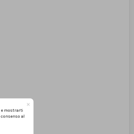
×
, volumi
i e mostrarti
uo consenso al
egrata
ostabile