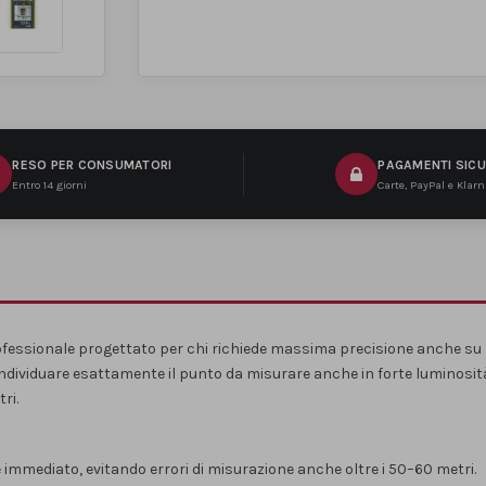
RESO PER CONSUMATORI
PAGAMENTI SICU
Entro 14 giorni
Carte, PayPal e Klar
fessionale progettato per chi richiede massima precisione anche su 
individuare esattamente il punto da misurare anche in forte luminosità 
ri.
mmediato, evitando errori di misurazione anche oltre i 50–60 metri.