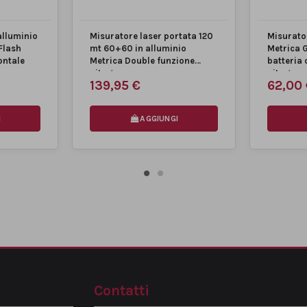
alluminio
Misuratore laser portata 120
Misurato
Flash
mt 60+60 in alluminio
Metrica 
ontale
Metrica Double funzione
batteria 
pitagora
pitagora
139,95 €
62,00
I
AGGIUNGI
Contatti