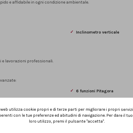
pido e affidabile in ogni condizione ambientale.
Inclinometro verticale
 e lavorazioni professionali.
avanzate:
6 funzioni Pitagora
Calcolo di
distanze, superfici
web utilizza cookie propri e di terze parti per migliorare i propri serviz
erenti con le tue preferenze ed abitudini di navigazione. Per dare il t
Squadretta per diagonali
int
loro utilizzo, premi il pulsante "accetta".
Timer di misura e ritardo imp