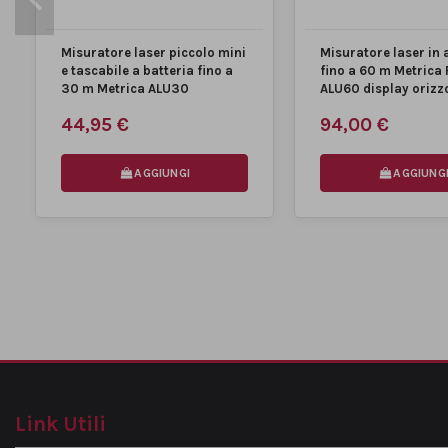
Durata Batterie
fino a 30.000 misure
Misuratore laser piccolo mini
Misuratore laser in 
e tascabile a batteria fino a
fino a 60 m Metrica 
30 m Metrica ALU30
ALU60 display orizz
MARCA
44,95 €
94,00 €
AGGIUNGI
AGGIUNG
Link Utili