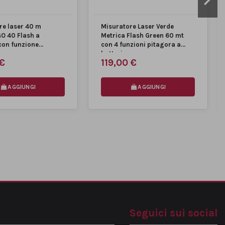
re laser 40 m
Misuratore Laser Verde
GO 40 Flash a
Metrica Flash Green 60 mt
con funzione
con 4 funzioni pitagora a
batteria
 €
119,00 €
AGGIUNGI
AGGIUNGI
Seguici sui social