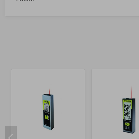
Temperatura di esercizio
0° C / 40° C
Dimensioni prodotto
130 x 56 x 29
Peso
130 g
Portata
fino a 100 m
Classe laser
classe II
Tipo di laser
635 nm
Filetto per attacco treppiedi
1/4"
Impermeabilità
IP 54
Precisione rilevamenti
2,0 mm