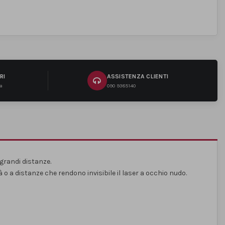
RI
ASSISTENZA CLIENTI
na
090 9385140
grandi distanze.
o a distanze che rendono invisibile il laser a occhio nudo.