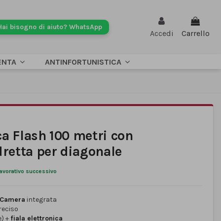
Hai bisogno di aiuto? WhatsApp
Accedi
Carrello
ENTA
ANTINFORTUNISTICA
a Flash 100 metri con
retta per diagonale
lavorativo successivo
 Camera
integrata
reciso
e) +
fiala elettronica