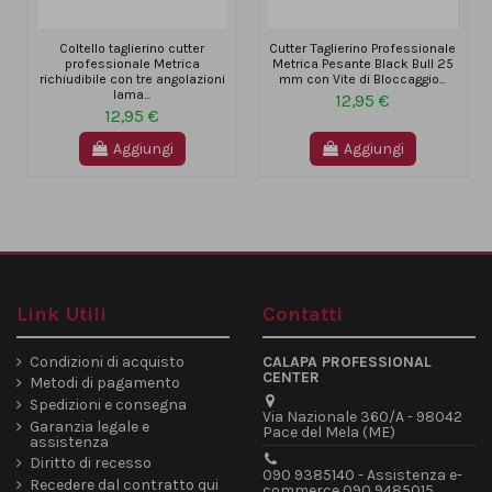
Coltello taglierino cutter
Cutter Taglierino Professionale
professionale Metrica
Metrica Pesante Black Bull 25
richiudibile con tre angolazioni
mm con Vite di Bloccaggio...
lama...
12,95 €
12,95 €
Aggiungi
Aggiungi
Link Utili
Contatti
Condizioni di acquisto
CALAPA PROFESSIONAL
CENTER
Metodi di pagamento
Spedizioni e consegna
Via Nazionale 360/A - 98042
Garanzia legale e
Pace del Mela (ME)
assistenza
Diritto di recesso
090 9385140 - Assistenza e-
Recedere dal contratto qui
commerce 090 9485015