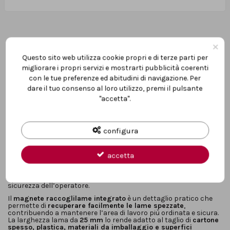
×
Questo sito web utilizza cookie propri e di terze parti per
migliorare i propri servizi e mostrarti pubblicità coerenti
Descrizione
con le tue preferenze ed abitudini di navigazione. Per
dare il tuo consenso al loro utilizzo, premi il pulsante
"accetta".
Il
taglierino Cutter Rubber Metrica da 25 mm
è una soluzione
pratica, robusta ed economica
, ideale per affrontare le
operazioni di taglio più comuni in
cantiere, magazzino, officina
e fai-da-te
. Progettato per offrire
semplicità d’uso e
configura
affidabilità
, rappresenta un ottimo compromesso tra qualità e
prezzo.
accetta
La
guida lama in metallo
garantisce maggiore
stabilità e
precisione durante il taglio
, mentre la
rotella di bloccaggio
consente di fissare la lama in modo sicuro, evitando movimenti
indesiderati durante l’utilizzo. Questo migliora il controllo e la
sicurezza dell’operatore.
Il
magnete raccoglilame integrato
è un dettaglio pratico che
permette di
recuperare facilmente le lame spezzate
,
contribuendo a mantenere l’area di lavoro più ordinata e sicura.
La larghezza lama da
25 mm
lo rende adatto al taglio di
cartone
spesso, plastica, materiali da imballaggio e superfici