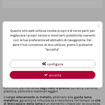
×
Questo sito web utilizza cookie propri e di terze parti per
migliorare i propri servizi e mostrarti pubblicità coerenti
Descrizione
con le tue preferenze ed abitudini di navigazione. Per
dare il tuo consenso al loro utilizzo, premi il pulsante
"accetta".
Il
taglierino cutter professionale Metrica Black Blade 9 mm
è
progettato per garantire
precisione assoluta, sicurezza e
durata superiore
nelle operazioni di taglio quotidiane. È lo
strumento ideale per professionisti di edilizia, cartongesso,
configura
posa, imballaggio e manutenzione che richiedono
affidabilità
costante
anche sotto utilizzo intensivo.
La
lama nera ultra affilata in acciaio SK2
, con
durezza
accetta
superiore a HRC 67
, offre una
capacità di taglio eccezionale
e
una
durata fino a 5 volte maggiore
rispetto alle lame
tradizionali. Lo
spessore di 0,6 mm
assicura stabilità e
controllo, permettendo
tagli netti e precisi
su carta, cartone,
plastica, pellicole e materiali leggeri.
Il
corpo interamente in metallo
, abbinato alla
guida lama
metallica
, garantisce robustezza e resistenza nel tempo. La
vite
di bloccaggio della lama
è un elemento chiave per la sicurezza: