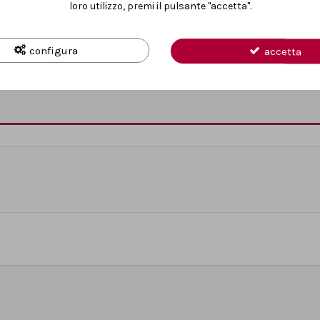
loro utilizzo, premi il pulsante "accetta".
RESO PER CONSUMATORI
PAGAMENTI SICU
Entro 14 giorni
Carte, PayPal e Klar
configura
accetta