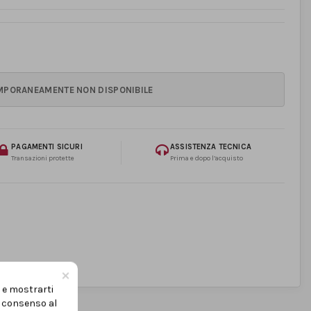
PAGAMENTI SICURI
ASSISTENZA TECNICA
Transazioni protette
Prima e dopo l’acquisto
×
i e mostrarti
uo consenso al