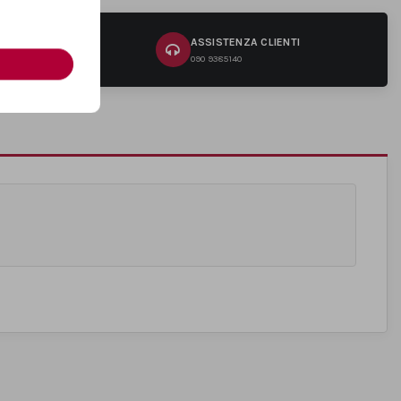
RI
ASSISTENZA CLIENTI
na
090 9385140