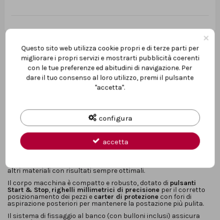
×
Questo sito web utilizza cookie propri e di terze parti per
migliorare i propri servizi e mostrarti pubblicità coerenti
con le tue preferenze ed abitudini di navigazione. Per
dare il tuo consenso al loro utilizzo, premi il pulsante
"accetta".
Descrizione
configura
La
smerigliatrice da banco Fervi
è un utensile professionale
progettato per offrire
potenza, precisione e sicurezza
nelle
operazioni di smerigliatura.
accetta
Grazie al
motore monofase da 0,35 kW
e alle due
mole a secco
Ø 150 mm
(una a grana grossa e una a grana fine), consente di
effettuare lavorazioni di sgrossatura e rifinitura su metallo e
altri materiali con risultati sempre ottimali.
Il corpo macchina è compatto e robusto, dotato di
pulsanti
Start & Stop
,
righelli millimetrici di precisione
per il corretto
posizionamento dei pezzi e
carter di protezione
con fori di
aspirazione posteriori per mantenere la postazione più pulita.
Il sistema di fissaggio al banco (con bulloni inclusi) assicura