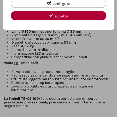
adattatore per aspirapolvere
e di un sistema di
illuminazione
configura
LED
per una visibilità ottimale della linea di taglio. È inoltre
compatibile con tutte le
guide di scorrimento Einhell
, offrendo
ancora più precisione nelle lavorazioni.
accetta
Caratteristiche tecniche principali:
Potenza:
1500 W
Lama Ø
190 mm
, supporto lama Ø
30 mm
Profondità di taglio:
66 mm
(90°) –
48 mm
(45°)
Velocità a vuoto:
6000 min⁻¹
Diametro attacco aspirazione:
35 mm
Peso:
4,67 kg
Piano di lavoro in alluminio
Illuminazione LED integrata
Compatibile con guide di scorrimento Einhell
Vantaggi principali:
Elevata potenza e precisione di taglio
Facile regolazione per diverse angolazioni e profondità
Struttura leggera ma robusta per un utilizzo confortevole
Cambio lama semplice e rapido
Lavoro più pulito e sicuro grazie ad aspirazione e
illuminazione
La
Einhell TE-CS 190/1
è la scelta perfetta per chi cerca
prestazioni professionali, precisione e comfort
in un’unica
sega circolare.