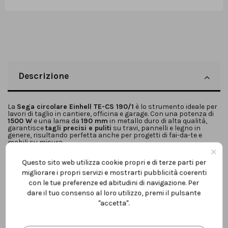
Descrizione
La
Sega circolare Einhell TE-CS 190/1
è lo strumento ideale per
lavori di taglio in cantiere, officina e garage. Con una potenza di
1500 W
e una lama da
190 mm
in metallo duro di alta qualità,
garantisce
tagli precisi e puliti
su travi, pannelli e legno in
genere, risultando perfetta anche per progetti di fai-da-te e
mobili su misura.
×
Grazie alla
regolazione rapida della profondità di taglio e
dell’angolo di inclinazione
, si adatta facilmente a diverse
Questo sito web utilizza cookie propri e di terze parti per
lavorazioni, rendendola adatta sia a professionisti che
migliorare i propri servizi e mostrarti pubblicità coerenti
principianti. Il
blocco del mandrino
consente un cambio lama
con le tue preferenze ed abitudini di navigazione. Per
veloce e sicuro, senza complicazioni.
dare il tuo consenso al loro utilizzo, premi il pulsante
Il piano di lavoro, realizzato in
alluminio robusto ma leggero
,
"accetta".
assicura stabilità e maneggevolezza, mentre il
cuneo di taglio
e
la
guida integrata
garantiscono precisione e linearità nei tagli.
Per un ambiente di lavoro più ordinato, la sega è dotata di