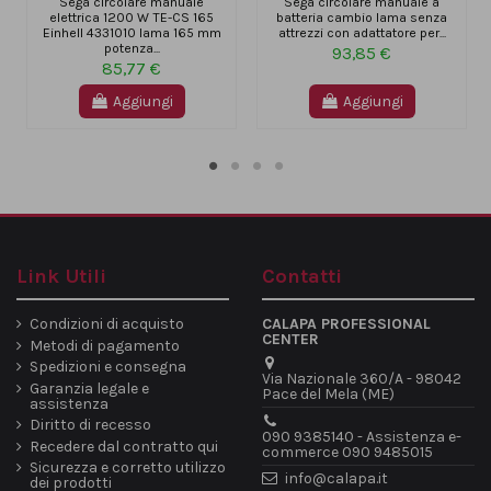
Sega circolare manuale
Sega circolare manuale a
elettrica 1200 W TE-CS 165
batteria cambio lama senza
Einhell 4331010 lama 165 mm
attrezzi con adattatore per...
potenza...
93,85 €
85,77 €
Aggiungi
Aggiungi
Link Utili
Contatti
Condizioni di acquisto
CALAPA PROFESSIONAL
CENTER
Metodi di pagamento
Spedizioni e consegna
Via Nazionale 360/A - 98042
Garanzia legale e
Pace del Mela (ME)
assistenza
Diritto di recesso
090 9385140 - Assistenza e-
Recedere dal contratto qui
commerce 090 9485015
Sicurezza e corretto utilizzo
info@calapa.it
dei prodotti