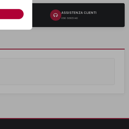
RI
ASSISTENZA CLIENTI
na
090 9385140