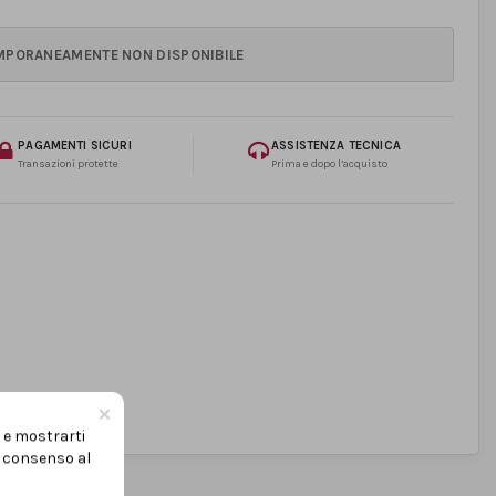
PAGAMENTI SICURI
ASSISTENZA TECNICA
Transazioni protette
Prima e dopo l’acquisto
×
i e mostrarti
uo consenso al