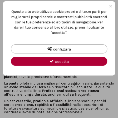
×
Questo sito web utilizza cookie propri e di terze parti per
migliorare i propri servizi e mostrarti pubblicità coerenti
Descrizione
con le tue preferenze ed abitudini di navigazione. Per
dare il tuo consenso al loro utilizzo, premi il pulsante
"accetta".
Il
set di punte svasatori a gradino Professional Einhell KWB
,
composto da
3 pezzi
, è progettato per garantire
forature
progressive, precise e pulite
su
metallo e plastica
. È la
soluzione ideale per professionisti e installatori che necessitano
configura
di
fori di diverso diametro
con un unico utensile, riducendo
tempi di lavoro e cambi accessorio.
accetta
Le
punte a gradino da 4–12 mm e 4–30 mm
permettono una
foratura graduale e controllata
, evitando sbavature e
deformazioni del materiale. Questo rende il set particolarmente
adatto per
lavorazioni su lamiere sottili, pannelli e componenti
plastici
, dove la precisione è fondamentale.
La
punta pilota inclusa
migliora il centraggio iniziale, garantendo
un
avvio stabile del foro
e un risultato più accurato. La qualità
costruttiva della linea
Professional
assicura
resistenza
all’usura e lunga durata
, anche in utilizzi frequenti.
Un set
versatile, pratico e affidabile
, indispensabile per chi
cerca
precisione, rapidità e flessibilità
nelle operazioni di
foratura e svasatura su metallo e plastica. Ideale per officina,
cantiere e lavori di installazione professionale.