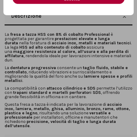
Descrizione
La
fresa a tazza HSS con 8% di cobalto Professional
è
progettata per garantire
prestazioni elevate e lunga
durata
nella foratura di
acciaio inox, metalli e materiali tecnici
.
La lega
HSS ad alto contenuto di cobalto
assicura
una
maggiore resistenza al calore, all’usura e alla perdita di
affilatura
, rendendola ideale per lavorazioni intensive e materiali
duri.
La
dentatura progressiva
consente un
taglio fluido, stabile e
controllato
, riducendo vibrazioni e surriscaldamento e
migliorando la qualità del foro anche su
lamiere spesse e profili
metallici
.
La compatibilità con
attacco cilindrico e SDS
permette l’utilizzo
con
trapani standard e martelli perforatori SDS
, offrendo
grande flessibilità in officina e in cantiere.
Questa fresa a tazza è indicata per la lavorazione di
acciaio
inox, lamiera, metallo, ghisa, alluminio, bronzo, rame, ottone,
plastica e legno
, risultando una soluzione
versatile e
professionale
per installatori, officine e manutentori che
richiedono
precisione, velocità di taglio e lunga durata
dell’utensile
.