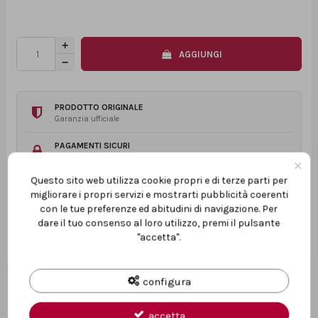
AGGIUNGI
PRODOTTO ORIGINALE
Garanzia ufficiale
PAGAMENTI SICURI
Transazioni protette
×
Questo sito web utilizza cookie propri e di terze parti per
ASSISTENZA TECNICA
migliorare i propri servizi e mostrarti pubblicità coerenti
Prima e dopo l’acquisto
con le tue preferenze ed abitudini di navigazione. Per
dare il tuo consenso al loro utilizzo, premi il pulsante
"accetta".
configura
accetta