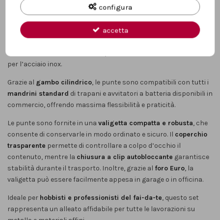
conferisce non solo un aspetto professionale argentato, ma
configura
anche una migliore scorrevolezza durante l’utilizzo.
accetta
Il set include i diametri più utilizzati (
2 / 3 / 4 / 5 / 6 / 8 mm
),
rendendolo perfetto per lavori di foratura su
acciaio, alluminio,
lamiera, metalli non ferrosi e plastica
. Non sono invece adatte
per l’acciaio inox.
Grazie al
gambo cilindrico
, le punte sono compatibili con tutti i
mandrini standard
di trapani e avvitatori a batteria disponibili in
commercio, offrendo massima flessibilità e praticità.
Le punte sono fornite in una
valigetta compatta e robusta
, che
consente di conservarle in modo ordinato e sicuro. Il
coperchio
trasparente
permette di controllare a colpo d’occhio il
contenuto, mentre la
chiusura a clip autobloccante
garantisce
stabilità durante il trasporto. Inoltre, grazie al
foro Euro
, la
valigetta può essere facilmente appesa in garage o in officina.
Ideale per
hobbisti e professionisti del fai-da-te
, questo set
rappresenta un alleato affidabile per tutte le lavorazioni su