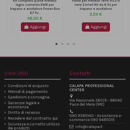
Kit completo punte metallo
Punte per metallo ferro HSS-R
legno cemento KWB per
nere Einhell Kit da 6 Pz per
trapano e avvitatore Power-Box
trapano e avvitatore
67 Pz...
3,59 €
48,95 €
Aggiungi
Aggiungi
Link Utili
Contatti
Condizioni di acquisto
CALAPA PROFESSIONAL
CENTER
Metodi di pagamento
Spedizioni e consegna
Via Nazionale 360/A - 98042
Garanzia legale e
Pace del Mela (ME)
assistenza
Diritto di recesso
090 9385140 - Assistenza e-
Recedere dal contratto qui
commerce 090 9485015
Sicurezza e corretto utilizzo
info@calapa.it
dei prodotti