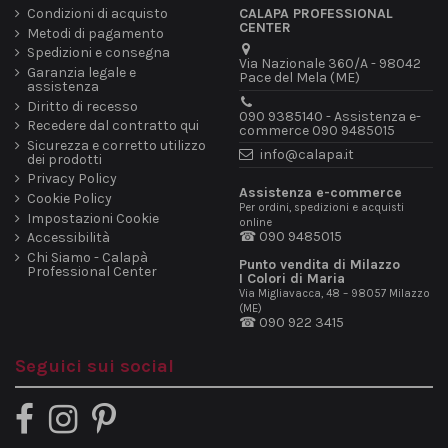
Condizioni di acquisto
CALAPA PROFESSIONAL
CENTER
Metodi di pagamento
Spedizioni e consegna
Via Nazionale 360/A - 98042
Garanzia legale e
Pace del Mela (ME)
assistenza
Diritto di recesso
090 9385140 - Assistenza e-
Recedere dal contratto qui
commerce 090 9485015
Sicurezza e corretto utilizzo
info@calapa.it
dei prodotti
Privacy Policy
Assistenza e-commerce
Cookie Policy
Per ordini, spedizioni e acquisti
Impostazioni Cookie
online
☎ 090 9485015
Accessibilità
Chi Siamo - Calapà
Punto vendita di Milazzo
Professional Center
I Colori di Maria
Via Migliavacca, 48 – 98057 Milazzo
(ME)
☎ 090 922 3415
Seguici sui social