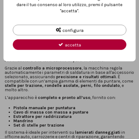
dare il tuo consenso al loro utilizzo, premi il pulsante
"accetta".
Descrizione
configura
accetta
Questo
sistema elettronico per la riparazione delle lamiere
,
progettato per applicazioni in
carrozzeria
, rappresenta una
soluzione altamente efficiente e professionale per la
raddrizzatura e la lavorazione di parti in acciaio
.
Grazie al
controllo a microprocessore
, la macchina regola
automaticamente i parametri di saldatura in base all'accessorio
selezionato, assicurando
precisione e risultati ottimali
. È
compatibile con un’ampia gamma di elementi da puntare, come
stelle per trazione, rondelle asolate, perni, filo ondulato
, e
molto altro.
L’apparecchio è
completo e pronto all’uso
, fornito con:
Pistola manuale per puntatura
Cavo di massa con massa a puntare
Estrattore per raddrizzatura
Mandrino
Set di stelle per trazione
Il sistema è ideale per interventi su
lamierati danneggiati
in
officine auto, carrozzerie e centri di riparazione, garantendo