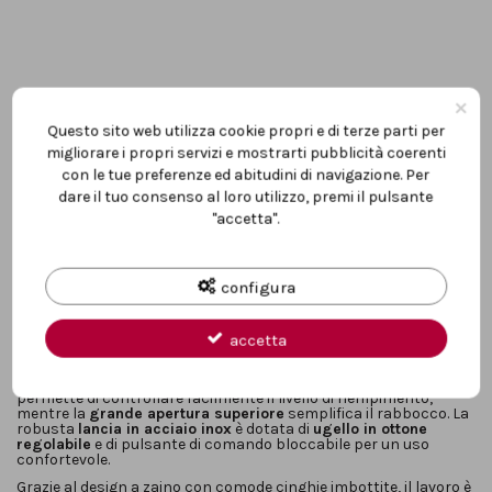
×
Questo sito web utilizza cookie propri e di terze parti per
Descrizione
migliorare i propri servizi e mostrarti pubblicità coerenti
con le tue preferenze ed abitudini di navigazione. Per
dare il tuo consenso al loro utilizzo, premi il pulsante
La
pompa a pressione a batteria Einhell GE-WS 18/150 Li-Solo
è
"accetta".
la soluzione ideale per la cura del giardino, la protezione delle
piante e l’applicazione di fertilizzanti o prodotti contro le
erbacce.
Parte della famiglia
Power X-Change
, questo spruzzatore
configura
funziona con le stesse batterie intercambiabili di oltre 250
dispositivi Einhell. Grazie alla
pompa automatica
integrata, non è
necessario pompare manualmente: la pressione fino a
4,5 bar
e
accetta
la portata di
102 litri/ora
garantiscono una distribuzione
uniforme ed efficace dei liquidi.
Il serbatoio da
15 litri
, trasparente e con scala graduata,
permette di controllare facilmente il livello di riempimento,
mentre la
grande apertura superiore
semplifica il rabbocco. La
robusta
lancia in acciaio inox
è dotata di
ugello in ottone
regolabile
e di pulsante di comando bloccabile per un uso
confortevole.
Grazie al design a zaino con comode cinghie imbottite, il lavoro è