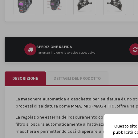
SPEDIZIONE RAPIDA
Partenza il giorno lavorativo successivo
DESCRIZIONE
DETTAGLI DEL PRODOTTO
La
maschera automatica a caschetto per saldatura
è uno str
processi di saldatura come
MMA, MIG-MAG e TIG
, offre una 
La regolazione esterna dell’oscuramento consente di selezionare
filtro si oscura automaticamente all’attivazione dell’arco e 
Questo sito 
maschera e permettendo così di
operare a mani libere in tot
pubblicità co