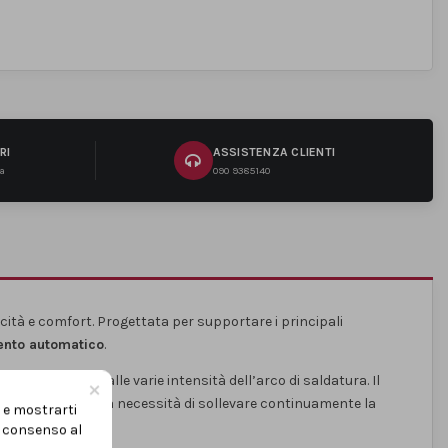
RI
ASSISTENZA CLIENTI
na
090 9385140
cità e comfort. Progettata per supportare i principali
ento automatico
.
 perfettamente alle varie intensità dell’arco di saldatura. Il
×
otto, eliminando la necessità di sollevare continuamente la
i e mostrarti
uo consenso al