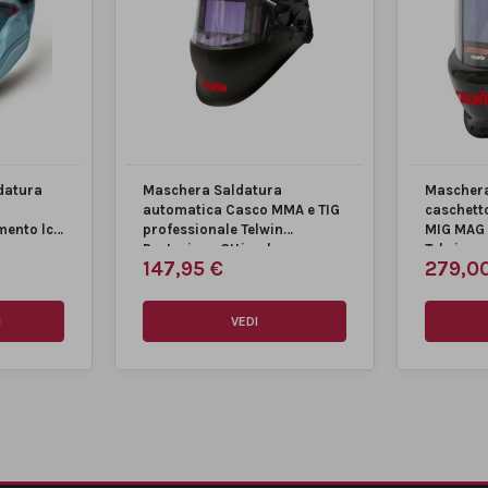
datura
Maschera Saldatura
Maschera
automatica Casco MMA e TIG
caschett
mento lcd
professionale Telwin
MIG MAG 
Protezione Ottimale
Telwin
147,95 €
279,0
I
VEDI