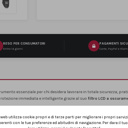
RESO PER CONSUMATORI
PAGAMENTI SICU
Entro 14 giorni
Carte, PayPal e Klar
umento essenziale per chi desidera lavorare in totale sicurezza, prati
protezione immediata e intelligente grazie al suo
filtro LCD a oscuram
 con facilità il livello di protezione ideale, da
DIN 4 a 13
, adattandosi
torna rapidamente allo stato trasparente quando il lavoro viene interr
web utilizza cookie propri e di terze parti per migliorare i propri serviz
ale continuità
.
erenti con le tue preferenze ed abitudini di navigazione. Per dare il t