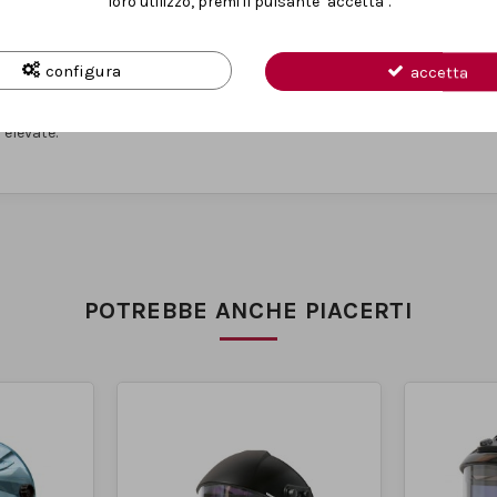
loro utilizzo, premi il pulsante "accetta".
vare il filtro dagli schizzi e dai residui di lavorazione. Grazie alla moda
DPI. Il funzionamento avviene tramite
cella solare
, rendendo il disposi
configura
accetta
 anche durante sessioni di lavoro prolungate, questa maschera rappres
 elevate.
POTREBBE ANCHE PIACERTI