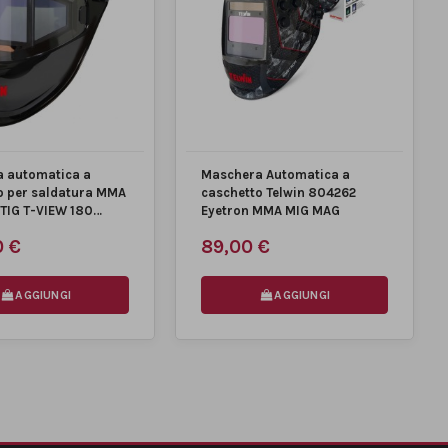
 automatica a
Maschera Automatica a
o per saldatura MMA
caschetto Telwin 804262
TIG T-VIEW 180
Eyetron MMA MIG MAG
0 €
89,00 €
AGGIUNGI
AGGIUNGI