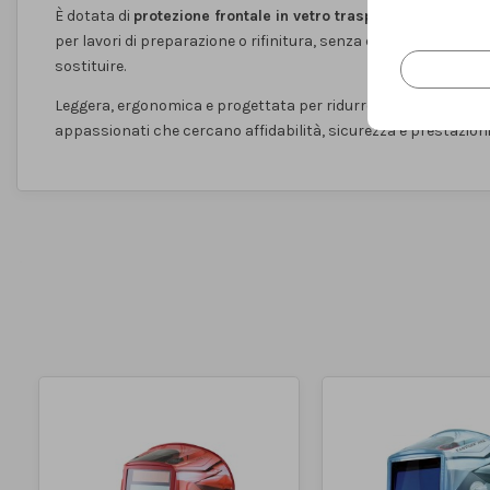
È dotata di
protezione frontale in vetro trasparente
per preser
per lavori di preparazione o rifinitura, senza dover cambiare 
sostituire.
Leggera, ergonomica e progettata per ridurre l’affaticamento
appassionati che cercano affidabilità, sicurezza e prestazioni
Tipo
Maschera saldatura
Maschera per Tig
5A
Stato luminoso
4 DIN
Stato Variabile
9 - 13 DIN
Tempo passaggio chiaro
0,3 MS
oscuro
Ritardo stato oscuro-chiaro
0,2 - 0,9 S