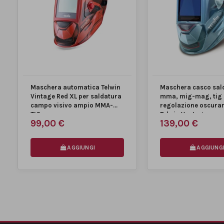
Classe ottica
1/1/1/2
Temperatura utilizzo (Min-
-5 / +55 °C
Max)
Sensori
2
Area di visione
93x43 mm
Maschera automatica Telwin
Maschera casco sal
Vintage Red XL per saldatura
mma, mig-mag, tig
Dimensioni prodotto
300x240x240 mm
campo visivo ampio MMA-
regolazione oscura
TIG...
Telwin Vantage...
99,00 €
139,00 €
Peso
0,410 Kg
AGGIUNGI
AGGIUNG
MARCA