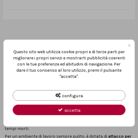
×
Questo sito web utilizza cookie propri e di terze parti per
migliorare i propri servizi e mostrarti pubblicità coerenti
Descrizione
con le tue preferenze ed abitudini di navigazione. Per
dare il tuo consenso al loro utilizzo, premi il pulsante
"accetta".
La Levigatrice
rotorbitale pneumatica Einhell TC-PE 150
è la
soluzione ideale per chi cerca precisione e versatilità nei lavori di
levigatura, lucidatura e incisione
, sia in ambito domestico che
professionale. Grazie al suo
platorello da 150 mm
e al
circuito di
vibrazione da 5 mm
, garantisce una rimozione del materiale
configura
efficace e una finitura uniforme su
legno, ferro e plastica
.
Il
regolatore continuo di velocità
consente di adattare le
accetta
prestazioni al materiale e al tipo di lavorazione, mentre
l’
impugnatura con assorbimento vibrazioni
assicura comfort
anche in sessioni prolungate. Il sistema di
fissaggio a strappo
permette di cambiare rapidamente la carta abrasiva, riducendo i
tempi morti.
Per un ambiente di lavoro sempre pulito, è dotata di
attacco per