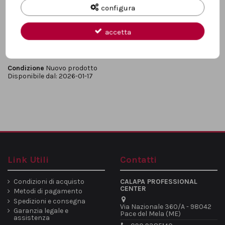
configura
accetta
Dettagli del prodotto
Condizione
Nuovo prodotto
Disponibile dal:
2026-01-17
Link Utili
Contatti
Condizioni di acquisto
CALAPA PROFESSIONAL
CENTER
Metodi di pagamento
Spedizioni e consegna
Via Nazionale 360/A - 98042
Garanzia legale e
Pace del Mela (ME)
assistenza