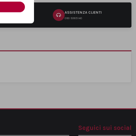
RI
ASSISTENZA CLIENTI
na
090 9385140
Seguici sui social