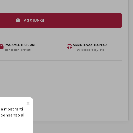
AGGIUNGI
PAGAMENTI SICURI
ASSISTENZA TECNICA
Transazioni protette
Prima e dopo l’acquisto
×
i e mostrarti
uo consenso al