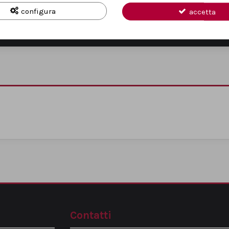
configura
accetta
RESO PER CONSUMATORI
PAGAMENTI SICU
Entro 14 giorni
Carte, PayPal e Klar
Contatti