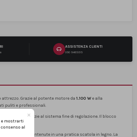
RI
ASSISTENZA CLIENTI
na
090 9485015
co attrezzo. Grazie al potente motore da
1.100 W
e alla
i puliti e professionali.
×
 millimetrica grazie al sistema fine di regolazione. Il blocco
i e mostrarti
ro.
uo consenso al
rese per legno
, contenute in una pratica scatola in legno. La