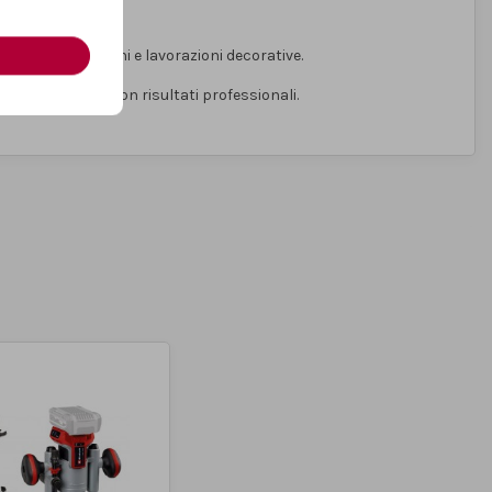
damenti, incisioni e lavorazioni decorative.
age e rifiniture con risultati professionali.