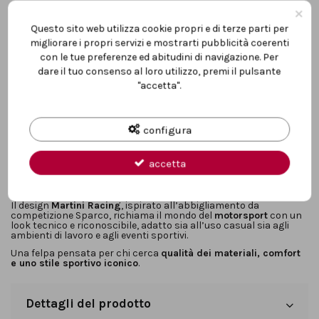
×
Questo sito web utilizza cookie propri e di terze parti per
Descrizione
migliorare i propri servizi e mostrarti pubblicità coerenti
con le tue preferenze ed abitudini di navigazione. Per
dare il tuo consenso al loro utilizzo, premi il pulsante
La
felpa full zip Martini Racing bianca taglia M
è un capo
"accetta".
ispirato all’iconica
tuta Sparco Martini Racing
, progettato per
offrire
comfort, resistenza e stile sportivo
. Realizzata in
100%
cotone da 300 g/m²
, garantisce una
struttura robusta, calda e
traspirante
, ideale per l’uso quotidiano e per le stagioni più
configura
fresche.
La
chiusura full zip
consente una
vestizione rapida e una
regolazione ottimale della temperatura
, rendendo la felpa
accetta
pratica sia come strato esterno sia sotto una giacca. Il tessuto
di alta grammatura assicura
durata nel tempo e stabilità della
forma
, anche dopo lavaggi frequenti.
Il design
Martini Racing
, ispirato all’abbigliamento da
competizione Sparco, richiama il mondo del
motorsport
con un
look tecnico e riconoscibile, adatto sia all’uso casual sia agli
ambienti di lavoro e agli eventi sportivi.
Una felpa pensata per chi cerca
qualità dei materiali, comfort
e uno stile sportivo iconico
.
Dettagli del prodotto