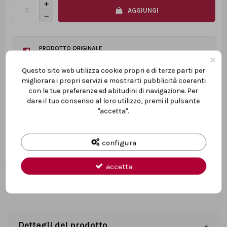
AGGIUNGI
PRODOTTO ORIGINALE
×
Garanzia ufficiale
Questo sito web utilizza cookie propri e di terze parti per
PAGAMENTI SICURI
migliorare i propri servizi e mostrarti pubblicità coerenti
Transazioni protette
con le tue preferenze ed abitudini di navigazione. Per
dare il tuo consenso al loro utilizzo, premi il pulsante
ASSISTENZA TECNICA
"accetta".
Prima e dopo l’acquisto
configura
accetta
Dettagli del prodotto