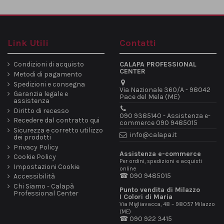
Link Utili
Contatti
Condizioni di acquisto
CALAPA PROFESSIONAL
CENTER
Metodi di pagamento
Spedizioni e consegna
Via Nazionale 360/A - 98042
Garanzia legale e
Pace del Mela (ME)
assistenza
Diritto di recesso
090 9385140 - Assistenza e-
Recedere dal contratto qui
commerce 090 9485015
Sicurezza e corretto utilizzo
info@calapa.it
dei prodotti
Privacy Policy
Assistenza e-commerce
Cookie Policy
Per ordini, spedizioni e acquisti
Impostazioni Cookie
online
☎ 090 9485015
Accessibilità
Chi Siamo - Calapà
Punto vendita di Milazzo
Professional Center
I Colori di Maria
Via Migliavacca, 48 – 98057 Milazzo
(ME)
☎ 090 922 3415