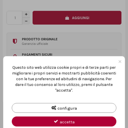
AGGIUNGI
PRODOTTO ORIGINALE
Garanzia ufficiale
PAGAMENTI SICURI
×
Transazioni protette
Questo sito web utilizza cookie propri e di terze parti per
ASSISTENZA TECNICA
migliorare i propri servizi e mostrarti pubblicità coerenti
Prima e dopo l’acquisto
con le tue preferenze ed abitudini di navigazione. Per
dare il tuo consenso al loro utilizzo, premi il pulsante
"accetta".
configura
accetta