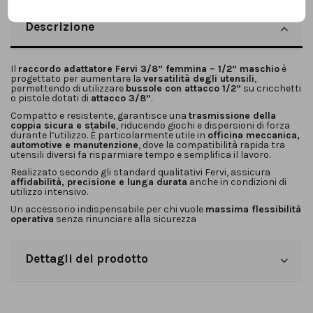
Descrizione
Il
raccordo adattatore Fervi 3/8” femmina – 1/2” maschio
è
progettato per aumentare la
versatilità degli utensili
,
permettendo di utilizzare
bussole con attacco 1/2”
su cricchetti
o pistole dotati di
attacco 3/8”
.
Compatto e resistente, garantisce una
trasmissione della
coppia sicura e stabile
, riducendo giochi e dispersioni di forza
durante l’utilizzo. È particolarmente utile in
officina meccanica,
automotive e manutenzione
, dove la compatibilità rapida tra
utensili diversi fa risparmiare tempo e semplifica il lavoro.
Realizzato secondo gli standard qualitativi Fervi, assicura
affidabilità, precisione e lunga durata
anche in condizioni di
utilizzo intensivo.
Un accessorio indispensabile per chi vuole
massima flessibilità
operativa
senza rinunciare alla sicurezza
Dettagli del prodotto