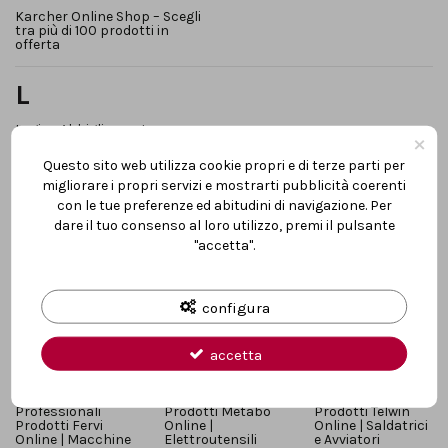
Karcher Online Shop – Scegli
tra più di 100 prodotti in
offerta
L
Logica Abbigliamento e
×
Scarpe da Lavoro | DPI
Questo sito web utilizza cookie propri e di terze parti per
migliorare i propri servizi e mostrarti pubblicità coerenti
M
con le tue preferenze ed abitudini di navigazione. Per
dare il tuo consenso al loro utilizzo, premi il pulsante
Multichimica
"accetta".
P
configura
Prodotti Blue Bird
Prodotti Hyundai
Prodotti Pramac
Online |
Online |
Online |
Attrezzature
GeneratorI e
GeneratorI di
accetta
Giardino
Giardino
Corrente
Prodotti Dewalt
Prodotti KWB |
Prodotti Tecnici
Online |
Accessori per
CFG | Grassi,
Elettroutensili
Elettroutensili
Spray e Oli
Professionali
Prodotti Metabo
Prodotti Telwin
Prodotti Fervi
Online |
Online | Saldatrici
Online | Macchine
Elettroutensili
e Avviatori