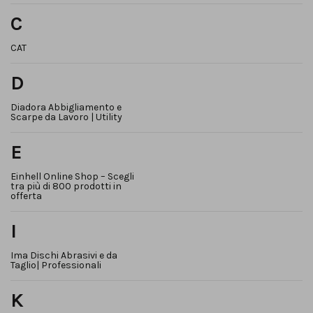
C
CAT
D
Diadora Abbigliamento e
Scarpe da Lavoro | Utility
E
Einhell Online Shop – Scegli
tra più di 800 prodotti in
offerta
I
Ima Dischi Abrasivi e da
Taglio| Professionali
K