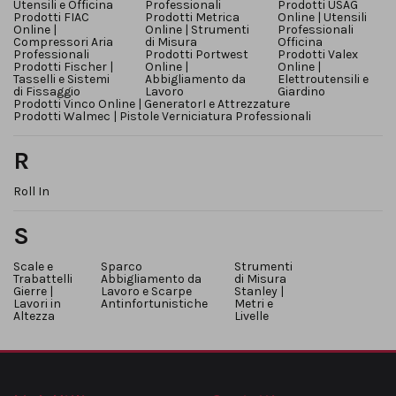
Utensili e Officina
Professionali
Prodotti USAG
Prodotti FIAC
Prodotti Metrica
Online | Utensili
Online |
Online | Strumenti
Professionali
Compressori Aria
di Misura
Officina
Professionali
Prodotti Portwest
Prodotti Valex
Prodotti Fischer |
Online |
Online |
Tasselli e Sistemi
Abbigliamento da
Elettroutensili e
di Fissaggio
Lavoro
Giardino
Prodotti Vinco Online | GeneratorI e Attrezzature
Prodotti Walmec | Pistole Verniciatura Professionali
R
Roll In
S
Scale e
Sparco
Strumenti
Trabattelli
Abbigliamento da
di Misura
Gierre |
Lavoro e Scarpe
Stanley |
Lavori in
Antinfortunistiche
Metri e
Altezza
Livelle