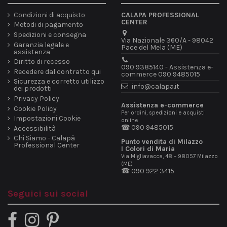
Condizioni di acquisto
CALAPA PROFESSIONAL
CENTER
Metodi di pagamento
Spedizioni e consegna
Via Nazionale 360/A - 98042
Garanzia legale e
Pace del Mela (ME)
assistenza
Diritto di recesso
090 9385140 - Assistenza e-
Recedere dal contratto qui
commerce 090 9485015
Sicurezza e corretto utilizzo
info@calapa.it
dei prodotti
Privacy Policy
Assistenza e-commerce
Cookie Policy
Per ordini, spedizioni e acquisti
Impostazioni Cookie
online
☎ 090 9485015
Accessibilità
Chi Siamo - Calapà
Punto vendita di Milazzo
Professional Center
I Colori di Maria
Via Migliavacca, 48 – 98057 Milazzo
(ME)
☎ 090 922 3415
Seguici sui social