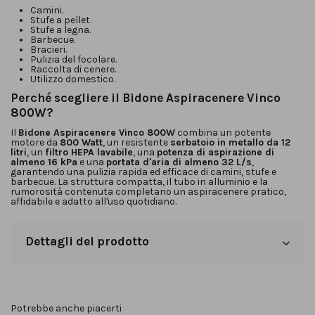
Camini.
Stufe a pellet.
Stufe a legna.
Barbecue.
Bracieri.
Pulizia del focolare.
Raccolta di cenere.
Utilizzo domestico.
Perché scegliere il Bidone Aspiracenere Vinco
800W?
Il
Bidone Aspiracenere Vinco 800W
combina un potente
motore da
800 Watt
, un resistente
serbatoio in metallo da 12
litri
, un
filtro HEPA lavabile
, una
potenza di aspirazione di
almeno 16 kPa
e una
portata d'aria di almeno 32 L/s
,
garantendo una pulizia rapida ed efficace di camini, stufe e
barbecue. La struttura compatta, il tubo in alluminio e la
rumorosità contenuta completano un aspiracenere pratico,
affidabile e adatto all'uso quotidiano.
Dettagli del prodotto
Potrebbe anche piacerti