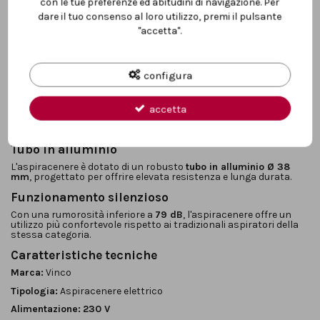
con le tue preferenze ed abitudini di navigazione. Per
Filtro HEPA lavabile
dare il tuo consenso al loro utilizzo, premi il pulsante
"accetta".
Il filtro
HEPA lavabile
trattiene efficacemente anche le particelle
più fini, migliorando la qualità dell'aria durante il funzionamento.
Il filtro può essere facilmente lavato e riutilizzato, contribuendo
a ridurre i costi di manutenzione.
configura
Struttura stabile e sicura
La struttura compatta con design
antiribaltamento
garantisce
accetta
maggiore stabilità durante l'utilizzo, migliorando sicurezza e
praticità.
Tubo in alluminio
L'aspiracenere è dotato di un robusto
tubo in alluminio Ø 38
mm
, progettato per offrire elevata resistenza e lunga durata.
Funzionamento silenzioso
Con una rumorosità inferiore a
79 dB
, l'aspiracenere offre un
utilizzo più confortevole rispetto ai tradizionali aspiratori della
stessa categoria.
Caratteristiche tecniche
Marca:
Vinco
Tipologia:
Aspiracenere elettrico
Alimentazione:
230 V