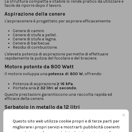
La struttura compatta e stabile lo rende pratico da utilizzare e
facile da riporre dopo il lavoro.
Aspirazione della cenere
L'aspiracenere è progettato per aspirare efficacemente:
Cenere di camini.
Cenere di stufe a pellet.
Cenere di stufe a legna.
Cenere di barbecue.
Residui di combustione.
L'elevata potenza di aspirazione permette di effettuare
rapidamente la pulizia del focolare e del braciere.
Motore potente da 800 Watt
Il motore sviluppa una
potenza di 800 W
, offrendo:
Potenza di aspirazione
≥ 16 kPa
.
Portata aria
≥ 32 litri al secondo
.
Queste prestazioni garantiscono una raccolta rapida ed
efficace della cenere.
Serbatoio in metallo da 12 litri
×
Il robusto contenitore metallico da
12 litri
offre una buona
capacità di raccolta e garantisce resistenza agli urti e all'usura.
Questo sito web utilizza cookie propri e di terze parti per
La capienza permette di effettuare più operazioni di pulizia prima
migliorare i propri servizi e mostrarti pubblicità coerenti
dello svuotamento.