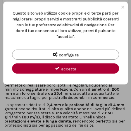
×
Questo sito web utilizza cookie propri e di terze parti per
migliorare i propri servizi e mostrarti pubblicità coerenti
con le tue preferenze ed abitudini di navigazione. Per
dare il tuo consenso al loro utilizzo, premi il pulsante
"accetta".
Descrizione
configura
Il
disco da taglio diamantato turbo Einhell 200 x 25,4 mm
è la
accetta
soluzione ideale per ottenere
tagli precisi e puliti
su piastrelle,
gres porcellanato e travertino.
Grazie al
tagliente chiuso con superficie diamantata
, il disco
permette di realizzare bordi sottili e regolari, riducendo al
minimo scheggiature e imperfezioni. Con un
diametro di 200
mm
e un
foro centrale da 25,4 mm
, si adatta a quasi tutte le
macchine da taglio per piastrelle disponibili in commercio.
Lo spessore ridotto di
2,4 mm
e la
profondità di taglio di 4 mm
garantiscono risultati di alta qualità anche nei lavori più delicati.
Progettato per resistere a una velocità massima di
7.650
giri/min (80 m/s)
, il disco diamantato Einhell unisce
prestazioni elevate e lunga durata
, rendendolo perfetto sia per
professionisti sia per appassionati del fai da te.