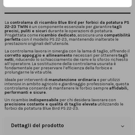
Descrizione
La
controlama di ricambio Blue Bird per forbici da potatura PS
22-23 TWIN
è un componente essenziale per garantire
tagli
precisi, puliti e sicuri
durante le operazioni di potatura.
Progettata come
ricambio dedicato
, assicura una
compatibilità
perfetta
con il modello PS 22-23, mantenendo inalterate le
prestazioni originali dell’utensile.
La controlama lavora in sinergia con la lama di taglio, offrendo il
corretto appoggio e allineamento
necessari per ottenere
tagli
netti
, riducendo lo schiacciamento dei rami e lo sforzo richiesto
all’operatore. La sostituzione della controlama usurata è
fondamentale per preservare l’efficienza della forbice e
prolungarne la vita utile.
Ideale per interventi di
manutenzione ordinaria
e per utilizzi
intensivi in ambito agricolo e giardinaggio professionale, questa
controlama consente di mantenere le forbici sempre
affidabili,
performanti e sicure
.
Un ricambio
indispensabile
per chi desidera lavorare con
precisione costante e qualità di taglio elevata
utilizzando le
forbici da potatura Blue Bird PS 22-23.
Dettagli del prodotto