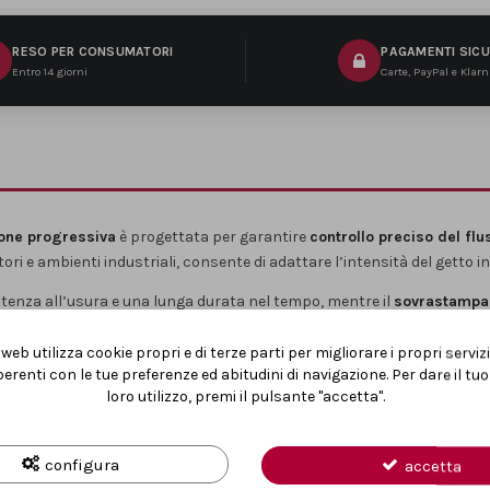
RESO PER CONSUMATORI
PAGAMENTI SICU
Entro 14 giorni
Carte, PayPal e Klar
ione progressiva
è progettata per garantire
controllo preciso del fl
tori e ambienti industriali, consente di adattare l’intensità del getto i
tenza all’usura e una lunga durata nel tempo, mentre il
sovrastampa
a 150 mm
permette di raggiungere con facilità
zone difficili o incassat
web utilizza cookie propri e di terze parti per migliorare i propri serviz
e immediato della pressione, fondamentale per lavorare in sicurezza s
erenti con le tue preferenze ed abitudini di navigazione. Per dare il t
istola è compatibile con i principali impianti ad aria compressa.
loro utilizzo, premi il pulsante "accetta".
rca
precisione, comfort e robustezza
nelle operazioni quotidiane di sof
configura
accetta