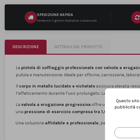
SPEDIZIONE RAPIDA
Partenza il giorno lavorativo successivo
DESCRIZIONE
DETTAGLI DEL PRODOTTO
La
pistola di soffiaggio professionale con valvola a erogaz
pulizia e manutenzione. Ideale per officine, carrozzerie, labora
Il
corpo in metallo lucidato e nichelato
assicura elevata resis
l’affaticamento durante l’uso prolungato. La
canna dritta d
Questo sito 
La
valvola a erogazione progressiva
offre un controllo fine 
pubblicità co
una
pressione di esercizio compresa tra 1,0 e 6,0 bar
, la p
Una soluzione
affidabile e professionale
, pensata per chi ce