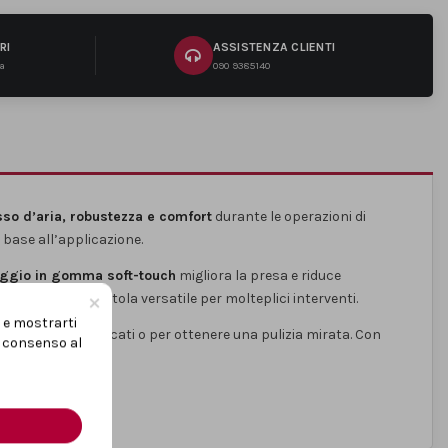
RI
ASSISTENZA CLIENTI
na
090 9385140
usso d’aria, robustezza e comfort
durante le operazioni di
n base all’applicazione.
ggio in gomma soft-touch
migliora la presa e riduce
×
e
, rendendo la pistola versatile per molteplici interventi.
i e mostrarti
u componenti delicati o per ottenere una pulizia mirata. Con
uo consenso al
fiaggio e pulizia.