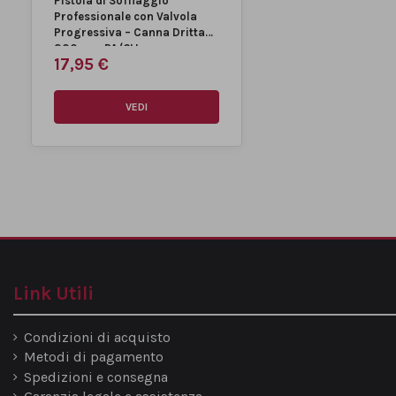
Pistola di Soffiaggio
Professionale con Valvola
Progressiva – Canna Dritta
300 mm PA/6LL
17,95 €
VEDI
Link Utili
Condizioni di acquisto
Metodi di pagamento
Spedizioni e consegna