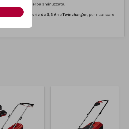
rale distribuendo l’erba sminuzzata.
otto include
2 batterie da 5,2 Ah
e
Twincharger
, per ricaricare