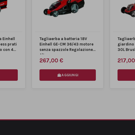
a Einhell
Tagliaerba a batteria 18V
Tagliaerb
ess prati
Einhell GE-CM 36/43 motore
giardino
 con 4...
senza spazzole Regolazione
30L Brush
Altezza...
nylon
267,00 €
217,00
AGGIUNGI