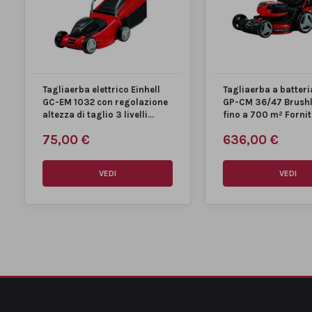
Gradini di regolazione
6
dell'altezza di taglio
Larghezza di taglio
42 cm
Tagliaerba elettrico Einhell
Tagliaerba a batteri
Massimo zona prato
725 m²
GC-EM 1032 con regolazione
GP-CM 36/47 Brushl
consigliata
altezza di taglio 3 livelli...
fino a 700 m² Fornito
Tipo di contenitore di
Sacco di raccolta plastica/
75,00 €
636,00 €
raccolta
VEDI
VEDI
Tipo di regolazione
Centralizzata
dell'altezza di taglio
Volume del contenitore di
50 l
raccolta
MARCA