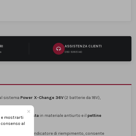
RI
ASSISTENZA CLIENTI
na
090 9385140
 al sistema
Power X-Change 36V
(2 batterie da 18V),
×
 La
struttura robusta
in materiale antiurto e il
pettine
i e mostrarti
uo consenso al
 da 50 litri
, con indicatore di riempimento, consente