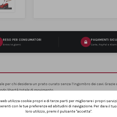
RESO PER CONSUMATORI
PAGAMENTI SICU
Entro 14 giorni
Carte, PayPal e Klar
eale per chi desidera un prato curato senza l’ingombro dei cavi. Grazie
rendo libertà totale di movimento.
te in
6 posizioni
da
25 a 75 mm
, si adatta facilmente a ogni esigenza.
web utilizza cookie propri e di terze parti per migliorare i propri serviz
erenti con le tue preferenze ed abitudini di navigazione. Per dare il t
loro utilizzo, premi il pulsante "accetta".
senza sforzo terreni irregolari, rispettando il prato. Il
cesto di raccolta