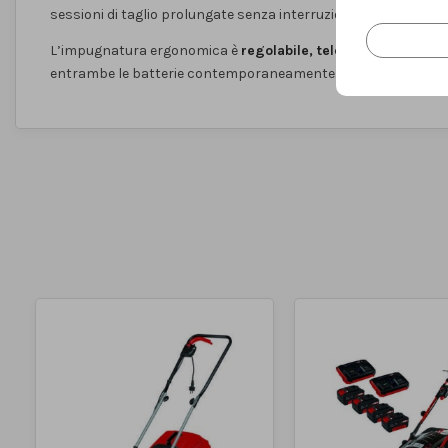
sessioni di taglio prolungate senza interruzioni. In alternativa,
L’impugnatura ergonomica è
regolabile, telescopica e pieg
entrambe le batterie contemporaneamente.
Tipo
Tagliaerba
Fonte di alimentazione
A batteria
Tipo di motore
Motore senza spazzole
Numero di batterie incluse
2 pcs
nella consegna
Tensione del motore
36 V
Peso del prodotto
17.23 Kg
Altezza di taglio
MAX 75 mm
MIN 25 mm