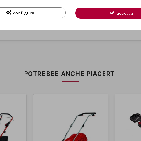
 il
kit mulching
incluso permette di fertilizzare il prato in modo natu
configura
accetta
hevole
, per offrire massimo comfort e praticità di rimessaggio. Il prod
POTREBBE ANCHE PIACERTI