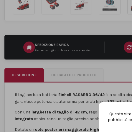
SPEDIZIONE RAPIDA
Partenza il giorno lavorativo successivo
DESCRIZIONE
DETTAGLI DEL PRODOTTO
Il tagliaerba a batteria
Einhell RASARRO 36/42
è la scelta id
garantisce potenza e autonomia per prati fino a
725 m²
, off
Con una
larghezza di taglio di 42 cm
, regolabile centralmen
Questo sito 
integrato
assicurano un taglio preciso anche vicino ai bordi.
pubblicità co
Dotato di
ruote posteriori maggiorate High Wheel
, affronta 