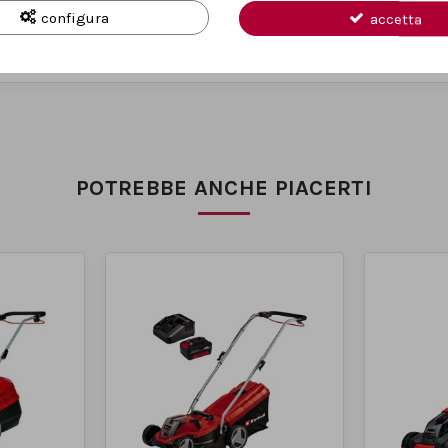
configura
accetta
ro, e il
sistema di fissaggio del cavo
previene danni o sganci accide
POTREBBE ANCHE PIACERTI