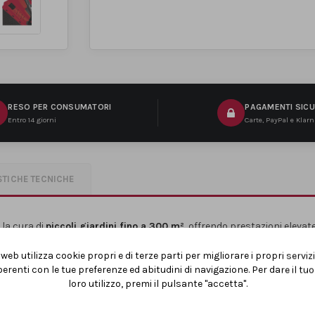
RESO PER CONSUMATORI
PAGAMENTI SICU
Entro 14 giorni
Carte, PayPal e Klar
STICHE TECNICHE
 la cura di
piccoli giardini fino a 300 m²
, offrendo prestazioni elevate e
ta.
web utilizza cookie propri e di terze parti per migliorare i propri serviz
ogni ruota permette di adattare la falciatura alle diverse condizioni de
erenti con le tue preferenze ed abitudini di navigazione. Per dare il t
loro utilizzo, premi il pulsante "accetta".
voro senza frequenti svuotamenti, mentre la
scocca in plastica antiurt