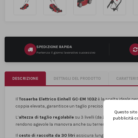
SPEDIZIONE RAPIDA
Partenza il giorno lavorativo successivo
DESCRIZIONE
DETTAGLI DEL PRODOTTO
CARATTERI
Il
Tosaerba Elettrico Einhell GC-EM 1032
è la scelta ideale per
coppia elevata, garantisce un taglio preciso anche su erba al
Questo sito 
L’
altezza di taglio regolabile
su 3 livelli (da 20 a 60 mm) per 
pubblicità co
rendono agevole la manovra anche su terreni irregolari.
Il
cesto di raccolta da 30 litri
assicura lunghe sessioni di la