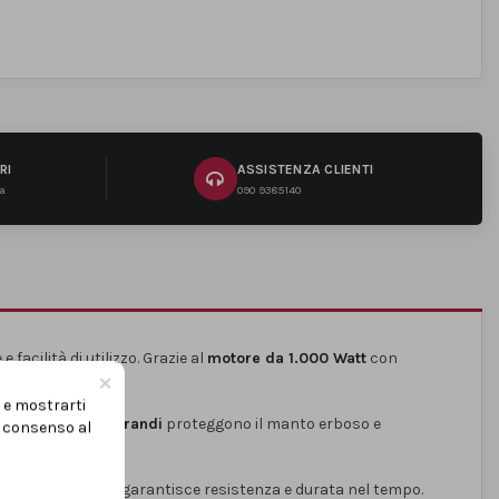
RI
ASSISTENZA CLIENTI
na
090 9385140
 facilità di utilizzo. Grazie al
motore da 1.000 Watt
con
×
i e mostrarti
l prato. Le
ruote grandi
proteggono il manto erboso e
uo consenso al
o di alta qualità
garantisce resistenza e durata nel tempo.