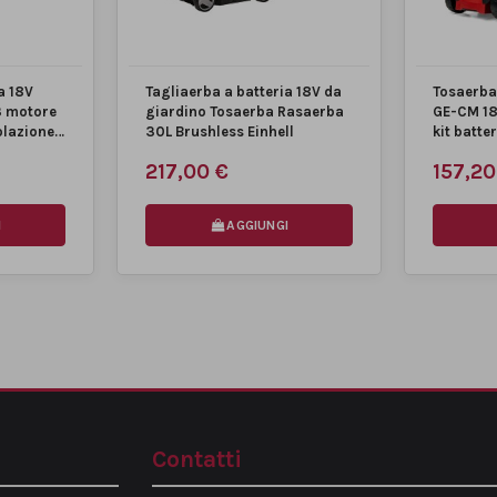
a 18V
Tagliaerba a batteria 18V da
Tosaerba 
3 motore
giardino Tosaerba Rasaerba
GE-CM 18
olazione
30L Brushless Einhell
kit batter
217,00 €
157,20
I
AGGIUNGI
Contatti