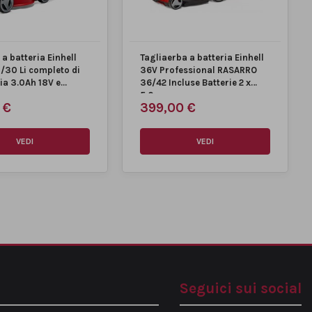
a batteria Einhell
Tagliaerba a batteria Einhell
/30 Li completo di
36V Professional RASARRO
ia 3.0Ah 18V e...
36/42 Incluse Batterie 2 x
5,2...
 €
399,00 €
VEDI
VEDI
Seguici sui social