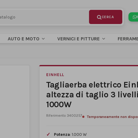
AUTO E MOTO
VERNICI E PITTURE
FERRAM
EINHELL
Tagliaerba elettrico Ei
altezza di taglio 3 live
1000W
Riferimento
3400257
Temporaneamente non dispon
Potenza
: 1.000 W