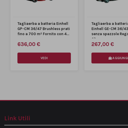
raccolta
Energia
1000 W
Tagliaerba a batteria Einhell
Tagliaerba a batteri
GP-CM 36/47 Brushless prati
Einhell GE-CM 36/4
Velocità al minimo max.
3500 min^-1
fino a 700 m² Fornito con 4...
senza spazzole Reg
Altezza...
636,00 €
267,00 €
MARCA
VEDI
AGGIUNG
Condizione
Nuovo prodotto
Disponibile dal:
2021-03-08
Link Utili