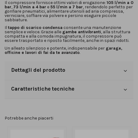
Il compressore fornisce ottimi valori di erogazione:
105 l/min a 0
bar
,
73 l/min a 4 bar
e
55 l/min a 7 bar
, rendendolo perfetto per
gonfiare pneumatici, alimentare utensili ad aria compressa,
verniciare, soffiare via polvere e persino eseguire piccole
sabbiature.
Il
tappo di scarico condensa
consente una manutenzione
semplice e veloce. Grazie alle
gambe antivibranti
, alla struttura
compatta e alla comoda impugnatura, il compressore può
essere trasportato e riposto facilmente, anche in spazi ridotti.
Un alleato silenzioso e potente, indispensabile per
garage,
officine e lavori di fai da te avanzato
.
Dettagli del prodotto
Caratteristiche tecniche
Potrebbe anche piacerti