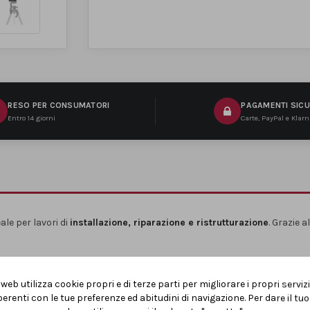
RESO PER CONSUMATORI
PAGAMENTI SICU
Entro 14 giorni
Carte, PayPal e Klar
ale per lavori di
installazione, riparazione e ristrutturazione
. Grazie a
nclinazioni fino a
±4°
in meno di 5 secondi e segnala eventuali errori t
perative.
web utilizza cookie propri e di terze parti per migliorare i propri serviz
erenti con le tue preferenze ed abitudini di navigazione. Per dare il t
che per i lavori più delicati. Inoltre, la
livella digitale integrata
conse