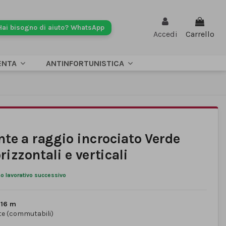
Hai bisogno di aiuto? WhatsApp
Accedi
Carrello
ENTA
ANTINFORTUNISTICA
ante a raggio incrociato Verde
rizzontali e verticali
no lavorativo successivo
.
16 m
ate (commutabili)