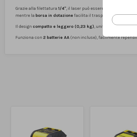
Grazie alla filettatura
1/4"
, il laser può essere montato su dive
mentre la
borsa in dotazione
facilita il trasporto e la conserv
Il design
compatto e leggero (0,23 kg)
, unito al rivestiment
Funziona con
2 batterie AA
(non incluse), facilmente reperibili 
Numero di batterie incluse
2 pcs
nella consegna
Peso del prodotto
0.23 Kg
Dimensioni della batteria
AA
Massimo. campo di misura
16 m
16 m
Precisione della misurazione
0.5 mm/m
+/-