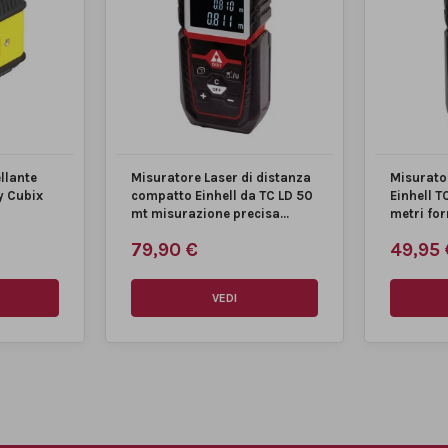
ellante
Misuratore Laser di distanza
Misurator
y Cubix
compatto Einhell da TC LD 50
Einhell T
mt misurazione precisa...
metri for
79,90 €
49,95 
VEDI