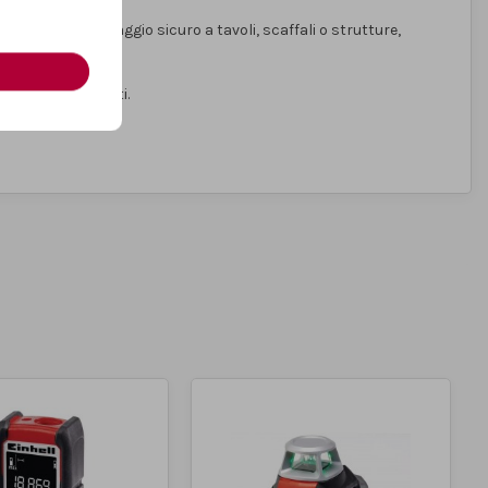
 permette il fissaggio sicuro a tavoli, scaffali o strutture,
tilizzi prolungati.