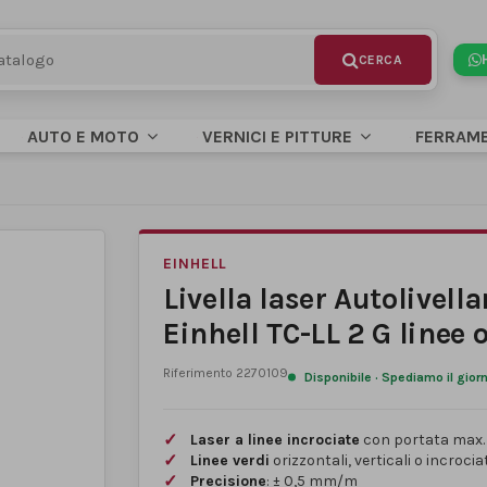
AUTO E MOTO
VERNICI E PITTURE
FERRAM
EINHELL
Livella laser Autolivell
Einhell TC-LL 2 G linee o
Riferimento
2270109
Disponibile · Spediamo il gior
Laser a linee incrociate
con portata max
Linee verdi
orizzontali, verticali o incroci
Precisione
: ± 0,5 mm/m