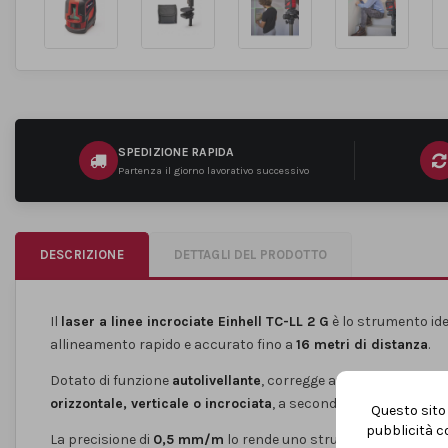
SPEDIZIONE RAPIDA
Partenza il giorno lavorativo successivo
DESCRIZIONE
DETTAGLI DEL PRODOTTO
Il
laser a linee incrociate Einhell TC-LL 2 G
è lo strumento ide
allineamento rapido e accurato fino a
16 metri di distanza
.
Dotato di funzione
autolivellante
, corregge automaticamente i
orizzontale, verticale o incrociata
, a seconda delle esigenze o
Questo sito 
pubblicità co
La precisione di
0,5 mm/m
lo rende uno strumento affidabile an