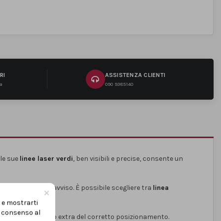
RI
ASSISTENZA CLIENTI
na
090 9385140
lle sue
linee laser verdi
, ben visibili e precise, consente un
ramite un LED di avviso. È possibile scegliere tra
linea
×
i e mostrarti
uo consenso al
nte un controllo extra del corretto posizionamento.