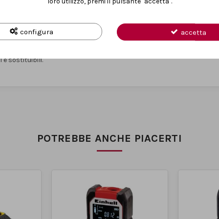
loro utilizzo, premi il pulsante "accetta".
rsi treppiedi per una maggiore stabilità. Il
morsetto universale
incluso
azione.
configura
accetta
o
Softgrip antiscivolo
, garantisce comfort e maneggevolezza anche in u
e sostituibili.
POTREBBE ANCHE PIACERTI