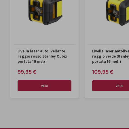
Voltaggio della batteria
1.5 V
Intervallo di livellamento +/-
4 °
Classe laser
II
Laser orizzontale a
510 nm
lunghezza d'onda
Livella laser autolivellante
Livella laser autoliv
raggio rosso Stanley Cubix
raggio verde Stanle
Laser orizzontale con
530 nm
portata 16 metri
portata 16 metri
lunghezza d'onda max.
99,95 €
109,95 €
Laser verticale a lunghezza
510 nm
d'onda
VEDI
VEDI
Laser verticale con lunghezza
530 nm
d'onda max.
MARCA